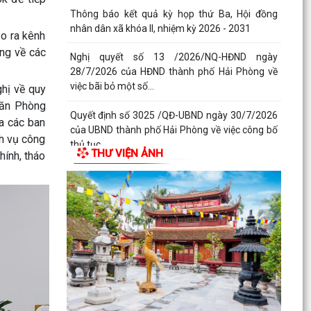
Miện
̣o ra kênh
Kế hoạch triển khai thực hiện Quyết định số
ng về các
61/2026/QĐ-UBND ngày 22/07/2026 của UBND
thành phố Hải...
ghị về quy
Quyết định số 2944/QĐ-UBND ngày 27/07/2026
 Văn Phòng
của Ủy ban nhân dân Thành phố về việc công bố
ữa các ban
thủ tục...
ch vụ công
THƯ VIỆN ẢNH
hính, tháo
Thông báo về việc công bố thủ tục hành chính
nội bộ mới ban hành thuộc phạm vi chức năng
quản lý...
Không thu lệ phí đăng ký kinh doanh đối với hộ
kinh doanh, hợp tác xã, Liên hiệp Hợp tác xã
Bộ Chính trị quyết định đổi tên Ban Tuyên giáo
và Dân vận Trung ương thành Ban Tuyên giáo
Trung...