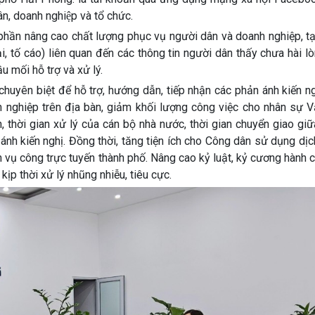
 dân, doanh nghiệp và tổ chức.
ần nâng cao chất lượng phục vụ người dân và doanh nghiệp, ta
i, tố cáo) liên quan đến các thông tin người dân thấy chưa hài lò
 mối hỗ trợ và xử lý.
huyên biệt để hỗ trợ, hướng dẫn, tiếp nhận các phản ánh kiến n
anh nghiệp trên địa bàn, giảm khối lượng công việc cho nhân sự
, thời gian xử lý của cán bộ nhà nước, thời gian chuyển giao gi
n ánh kiến nghị. Đồng thời, tăng tiện ích cho Công dân sử dụng dị
ch vụ công trực tuyến thành phố. Nâng cao kỷ luật, kỷ cương hành c
kịp thời xử lý nhũng nhiễu, tiêu cực.