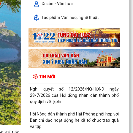
Di sản - Văn hóa
Nghị quyết số 12/2026/NQ-HĐND ngày
28/7/2026 của Hội đồng nhân dân thành phố
Tác phẩm Văn học, nghệ thuật
quy định về lệ phí...
Hội Nông dân thành phố Hải Phòng phối hợp với
Ban chỉ đạo hoạt động hè xã tổ chức trao quà
và tập...
Thông báo kết quả kỳ họp thứ Ba, Hội đồng
nhân dân xã khóa II, nhiệm kỳ 2026 - 2031
Nghị quyết số 13 /2026/NQ-HĐND ngày
TIN MỚI
28/7/2026 của HĐND thành phố Hải Phòng về
việc bãi bỏ một số...
Quyết định số 3025 /QĐ-UBND ngày 30/7/2026
của UBND thành phố Hải Phòng về việc công bố
thủ tục...
Quyết định về việc kiện toàn đội ngũ tuyên
truyền viên cơ sở trên địa bàn xã Bắc Thanh
k để tiếp