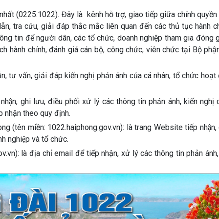
ất (0225.1022). Đây là kênh hỗ trợ, giao tiếp giữa chính quyền
n, tra cứu, giải đáp thắc mắc liên quan đến các thủ tục hành c
thông tin để người dân, các tổ chức, doanh nghiệp tham gia đóng 
ách hành chính, đánh giá cán bộ, công chức, viên chức tại Bộ ph
, tư vấn, giải đáp kiến nghị phản ánh của cá nhân, tổ chức hoạt
̣n, ghi lưu, điều phối xử lý các thông tin phản ánh, kiến nghị 
ếp nhận theo quy định.
òng (tên miền: 1022.haiphong.gov.vn): là trang Website tiếp nhận,
oanh nghiệp và tổ chức.
n): là địa chỉ email để tiếp nhận, xử lý các thông tin phản ánh, k