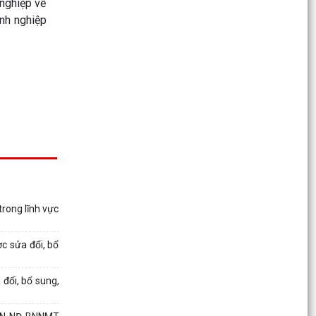
nghiệp về
công tác tuyên giáo của Đảng
anh nghiệp
Hôj đồng nhân dân xã Bắc Thanh Miện khoá II,
nhiệm kỳ 2026-2031 tổ chức thành công kỳ họp
thứ III
Công văn triển khai thực hiện các Nghị quyết
của Hội đồng nhân dân thành phố Hải Phòng
Quyết định số 2944/QĐ-UBND ngày 27/07/2026
của Ủy ban nhân dân Thành phố về việc công bố
thủ tục...
LỊCH LÀM VIỆC CỦA THƯỜNG TRỰC HĐND-
rong lĩnh vực
LÃNH ĐẠO UBND XÃ TỪ NGÀY 03/8/2026 ĐẾN
NGÀY 09/8/2026
c sửa đổi, bổ
Quyết định số 3025/ QĐ-UBND ngày 30/7/2026
của UBND thành phố Hải Phòng về việc công bố
đổi, bổ sung,
thủ tục...