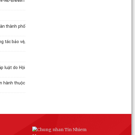
BHN-NĐ-BNNMT
Thông tư số 32/2026/TT-BNNMT ngày
17/7/02026 của Bộ Nông nghiệp và Môi trường
về việc bãi bỏ toàn...
bàn thành phố
Chỉ thị số 7883/CT-BNNMT ngày 17/7/2026 của
Bộ Nông nghiệp và Môi trường về việc tăng
cường kỷ...
g tác bảo vệ,
Quyết định số 2958/QĐ-UBND ngày 28/7/2026
của Chủ tịch Ủy ban nhân dân thành phố về việc
phê duyệt...
p luật do Hội
Giấy mời Phiên họp Thường kỳ UBND thành phố
an hành thuộc
đánh giá về tình hình kinh tế - xã hội tháng
7/2026...
Công văn về việc bảo đảm an toàn công trình
thủy lợi, đề phòng ngập lụt, úng cho sản xuất
nông...
Xã Bắc Thanh Miện tham dự Hội nghị trực tuyến
toàn quốc nghiên cứu, học tập, quán triệt và