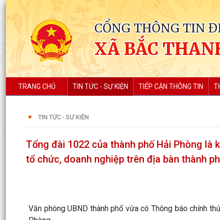
CỔNG THÔNG TIN Đ
XÃ BẮC THAN
TRANG CHỦ
TIN TỨC - SỰ KIỆN
TIẾP CẬN THÔNG TIN
T
TIN TỨC - SỰ KIỆN
Tổng đài 1022 của thành phố Hải Phòng là kê
tổ chức, doanh nghiệp trên địa bàn thành p
Văn phòng UBND thành phố vừa có Thông báo chính thức