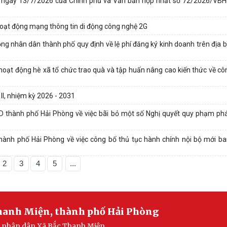
-CP ngày 13/7/2026 của Chính phủ và Văn bản hợp nhất số 72/2026/V
hoạt động mạng thông tin di động công nghệ 2G
 nhân dân thành phố quy định về lệ phí đăng ký kinh doanh trên địa 
hoạt động hè xã tổ chức trao quà và tập huấn nâng cao kiến thức về côn
II, nhiệm kỳ 2026 - 2031
thành phố Hải Phòng về việc bãi bỏ một số Nghị quyết quy phạm phá
nh phố Hải Phòng về việc công bố thủ tục hành chính nội bộ mới b
2
3
4
5
...
Thanh Miện, thành phố Hải Phòng
an nhân dân Xã Bắc Thanh Miện