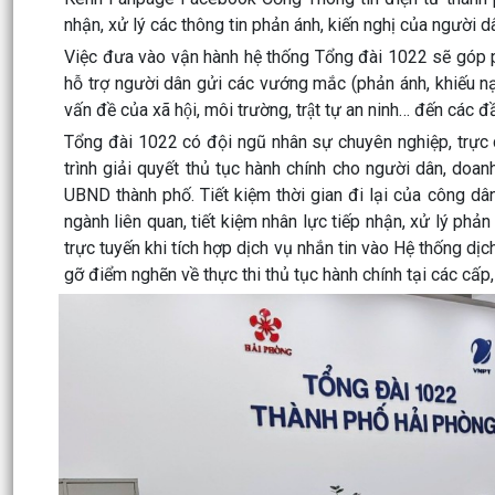
nhận, xử lý các thông tin phản ánh, kiến nghị của người
Việc đưa vào vận hành hệ thống Tổng đài 1022 sẽ góp ph
hỗ trợ người dân gửi các vướng mắc (phản ánh, khiếu nạ
vấn đề của xã hội, môi trường, trật tự an ninh… đến các đầu
Tổng đài 1022 có đội ngũ nhân sự chuyên nghiệp, trực c
trình giải quyết thủ tục hành chính cho người dân, do
UBND thành phố. Tiết kiệm thời gian đi lại của công dân
ngành liên quan, tiết kiệm nhân lực tiếp nhận, xử lý phả
trực tuyến khi tích hợp dịch vụ nhắn tin vào Hệ thống dị
gỡ điểm nghẽn về thực thi thủ tục hành chính tại các cấp, 