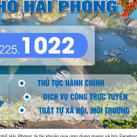
phố Hải Phòng: là tài khoản qua ứng dụng mạng xã hội Faceboo