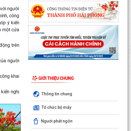
 với người
hính, công
Nghị định số 73/2026/VBHN-NĐBNNMT ngày
góp ý kiến
27/7/2026 của Bộ Nông nghiệp và Môi trường
Quy định về xử...
ận một cửa
Quyết định số 3091/QĐ-UBND ngày 05/8/2026
 động trên
của Chủ tịch UBND thành phố về việc công bố
thủ tục hành...
của người
Quyết định số 3039/QĐ-UBND ngày 31/7/2026
của Chủ tịch UBND thành phố về việc công bố
 công khai
danh mục thủ...
GIỚI THIỆU CHUNG
Công văn triển khai thực hiện Nghị định số
iến nghị
Thông tin chung
281/2026/NĐ-CP ngày 13/7/2026 của Chính
phủ và Văn bản...
Tổ chức bộ máy
Công văn phối hợp triển khai các hoạt động
trước khi ngừng hoạt động mạng thông tin di
Người phát ngôn
động công...