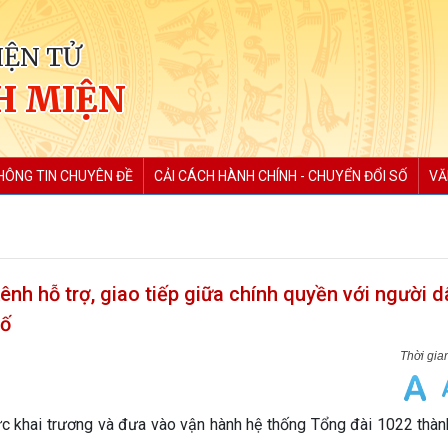
IỆN TỬ
H MIỆN
HÔNG TIN CHUYÊN ĐỀ
CẢI CÁCH HÀNH CHÍNH - CHUYỂN ĐỔI SỐ
VĂ
nh hỗ trợ, giao tiếp giữa chính quyền với người d
hố
 khai trương và đưa vào vận hành hệ thống Tổng đài 1022 thàn