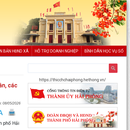
N BẢN HĐND XÃ
HỖ TRỢ DOANH NGHIỆP
BÌNH DÂN HỌC VỤ SỐ
https://thicchchaiphong.hethong.vn/
ân, các
08/05/2026
h phố Hải