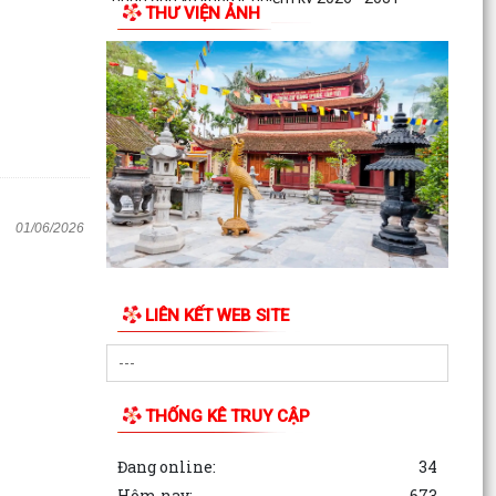
THƯ VIỆN ẢNH
Nghị quyết số 13 /2026/NQ-HĐND ngày
28/7/2026 của HĐND thành phố Hải Phòng về
việc bãi bỏ một số...
01/06/2026
LIÊN KẾT WEB SITE
THỐNG KÊ TRUY CẬP
Đang online:
34
Hôm nay:
673