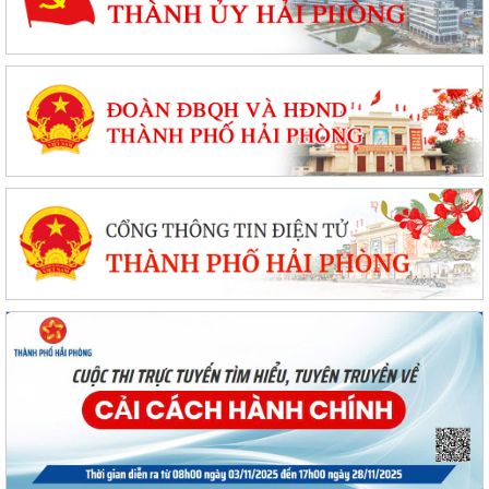
THÔNG BÁO HỘI TRẠI HÈ XÃ BẮC THANH MIỆN NĂM 2026