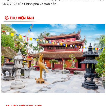
13/7/2026 của Chính phủ và Văn bản...
Công văn phối hợp triển khai các hoạt động trước khi ngừng hoạt động
THƯ VIỆN ẢNH
mạng thông tin di động công...
Nghị quyết số 12/2026/NQ-HĐND ngày 28/7/2026 của Hội đồng nhân
dân thành phố quy định về lệ phí...
Hội Nông dân thành phố Hải Phòng phối hợp với Ban chỉ đạo hoạt động
hè xã tổ chức trao quà và tập...
Thông báo kết quả kỳ họp thứ Ba, Hội đồng nhân dân xã khóa II, nhiệm
kỳ 2026 - 2031
Nghị quyết số 13 /2026/NQ-HĐND ngày 28/7/2026 của HĐND thành
phố Hải Phòng về việc bãi bỏ một số...
Quyết định số 3025 /QĐ-UBND ngày 30/7/2026 của UBND thành phố
Hải Phòng về việc công bố thủ tục...
Quyết định về việc kiện toàn đội ngũ tuyên truyền viên cơ sở trên địa