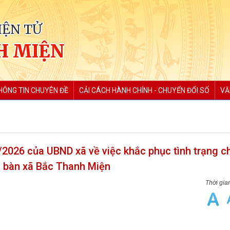
IỆN TỬ
H MIỆN
HÔNG TIN CHUYÊN ĐỀ
CẢI CÁCH HÀNH CHÍNH - CHUYỂN ĐỔI SỐ
VĂ
2026 của UBND xã về việc khắc phục tình trạng 
a bàn xã Bắc Thanh Miện