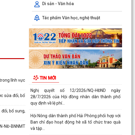
thủ tục hành...
Di sản - Văn hóa
Quyết định số 3039/QĐ-UBND ngày 31/7/2026
Tác phẩm Văn học, nghệ thuật
của Chủ tịch UBND thành phố về việc công bố
danh mục thủ...
Công văn triển khai thực hiện Nghị định số
281/2026/NĐ-CP ngày 13/7/2026 của Chính
phủ và Văn bản...
Công văn phối hợp triển khai các hoạt động
trước khi ngừng hoạt động mạng thông tin di
TIN MỚI
động công...
rong lĩnh vực
Nghị quyết số 12/2026/NQ-HĐND ngày
c sửa đổi, bổ
28/7/2026 của Hội đồng nhân dân thành phố
quy định về lệ phí...
đổi, bổ sung,
Hội Nông dân thành phố Hải Phòng phối hợp với
Ban chỉ đạo hoạt động hè xã tổ chức trao quà
BHN-NĐ-BNNMT
và tập...