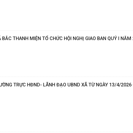
Ã BẮC THANH MIỆN TỔ CHỨC HỘI NGHỊ GIAO BAN QUÝ I NĂM 
HƯỜNG TRỰC HĐND- LÃNH ĐẠO UBND XÃ TỪ NGÀY 13/4/2026