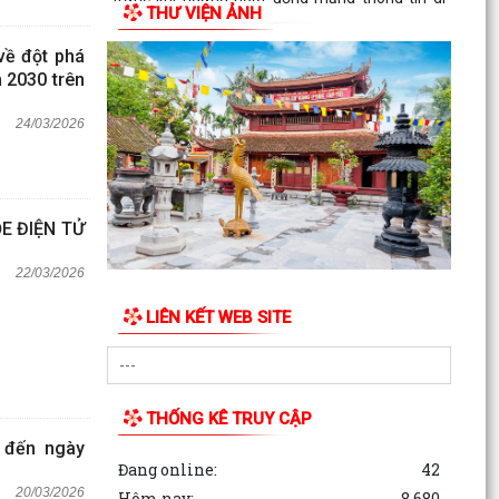
THƯ VIỆN ẢNH
động công...
về đột phá
Nghị quyết số 12/2026/NQ-HĐND ngày
 2030 trên
28/7/2026 của Hội đồng nhân dân thành phố
quy định về lệ phí...
24/03/2026
E ĐIỆN TỬ
22/03/2026
LIÊN KẾT WEB SITE
THỐNG KÊ TRUY CẬP
 đến ngày
Đang online:
42
20/03/2026
Hôm nay:
8,680