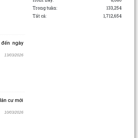
Trong tuần:
133,254
Tất cả:
1,712,654
 đến ngày
13/03/2026
dân cư mới
10/03/2026