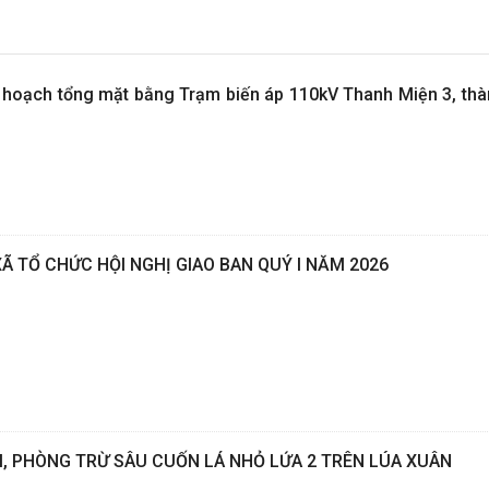
hoạch tổng mặt bằng Trạm biến áp 110kV Thanh Miện 3, thà
XÃ TỔ CHỨC HỘI NGHỊ GIAO BAN QUÝ I NĂM 2026
, PHÒNG TRỪ SÂU CUỐN LÁ NHỎ LỨA 2 TRÊN LÚA XUÂN