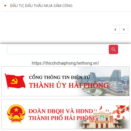
ĐẦU TƯ, ĐẤU THẦU MUA SẮM CÔNG
«
»
https://thicchchaiphong.hethong.vn/