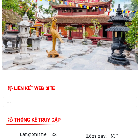
LIÊN KẾT WEB SITE
THỐNG KÊ TRUY CẬP
Đang online:
22
Hôm nay:
637