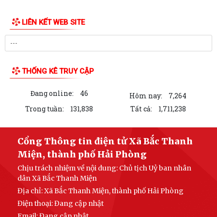
LIÊN KẾT WEB SITE
THỐNG KÊ TRUY CẬP