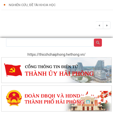
NGHIÊN CỨU, ĐỀ TÀI KHOA HỌC
«
»
https://thicchchaiphong.hethong.vn/