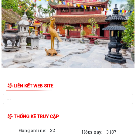
LIÊN KẾT WEB SITE
THỐNG KÊ TRUY CẬP
Đang online:
32
Hôm nay:
3,187