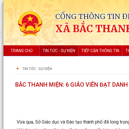
CỔNG THÔNG TIN Đ
XÃ BẮC THAN
TRANG CHỦ
TIN TỨC - SỰ KIỆN
TIẾP CẬN THÔNG TIN
T
TIN TỨC - SỰ KIỆN
BẮC THANH MIỆN: 6 GIÁO VIÊN ĐẠT DANH 
Vừa qua, Sở Giáo dục và Đào tạo thành phố đã long trọn