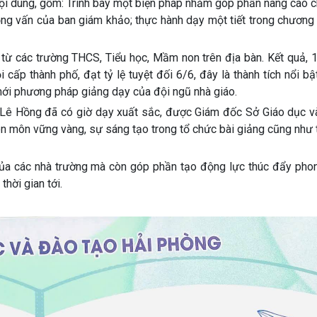
 nội dung, gồm: Trình bày một biện pháp nhằm góp phần nâng cao 
phỏng vấn của ban giám khảo; thực hành dạy một tiết trong chương
n từ các trường THCS, Tiểu học, Mầm non trên địa bàn. Kết quả,
cấp thành phố, đạt tỷ lệ tuyệt đối 6/6, đây là thành tích nổi bật
 mới phương pháp giảng dạy của đội ngũ nhà giáo.
c Lê Hồng đã có giờ dạy xuất sắc, được Giám đốc Sở Giáo dục v
ên môn vững vàng, sự sáng tạo trong tổ chức bài giảng cũng như
 của các nhà trường mà còn góp phần tạo động lực thúc đẩy phon
thời gian tới.