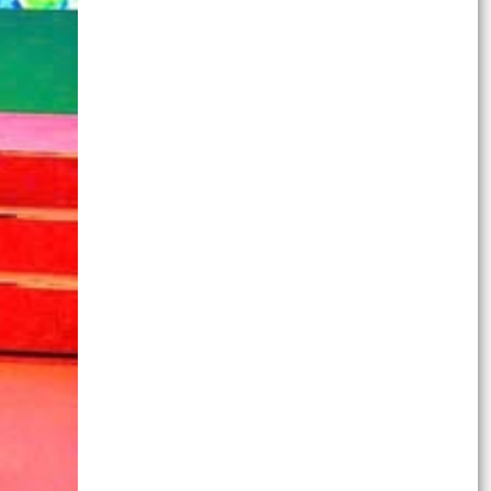
7/2026...
Công văn về việc bảo đảm an toàn công trình
thủy lợi, đề phòng ngập lụt, úng cho sản xuất
nông...
Xã Bắc Thanh Miện tham dự Hội nghị trực tuyến
toàn quốc nghiên cứu, học tập, quán triệt và
triển...
Kế hoạch triển khai công tác bảo vệ quyền lợi
người tiêu dùng giai đoạn 2026 - 2030 trên địa
bàn xã...
Quyết định số 2670/QĐ-UBND ngày 13/7/2026
của UBND thành phố Hải Phòng về việc công bố
thủ tục hành...
Quyết định 2900/QĐ-UBND ngày 24/7/2026 của
UBND thành phố Hải Phòng về việc công bố
danh mục thủ...