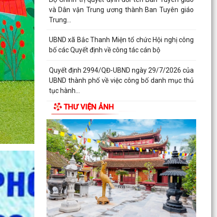
Hướng dẫn cài đặt app EVN chăm sóc khách
hàng
Nâng cao cảnh giác, bảo vệ nền tảng tư tưởng
của Đảng trên không gian mạng
96 năm - chặng đường vẻ vang, tự hào của
công tác tuyên giáo của Đảng
Hôj đồng nhân dân xã Bắc Thanh Miện khoá II,
THƯ VIỆN ẢNH
nhiệm kỳ 2026-2031 tổ chức thành công kỳ họp
thứ III
Công văn triển khai thực hiện các Nghị quyết
của Hội đồng nhân dân thành phố Hải Phòng
Quyết định số 2944/QĐ-UBND ngày 27/07/2026
của Ủy ban nhân dân Thành phố về việc công bố
thủ tục...
LỊCH LÀM VIỆC CỦA THƯỜNG TRỰC HĐND-