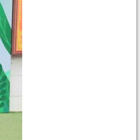
số 50/2026/NĐ-CP ngày 31/01/2026 của Chính
phủ
Công văn về việc tuyên truyền công tác đo đạc,
lập bản đồ địa chính, lập hồ sơ địa chính và
hoàn...
Thông báo về việc niêm yết hồ sơ đề nghị xác
nhận liệt sĩ đối với ông Bùi Đức Mùi, thương binh
loại...
Giấy mời Dự kỳ họp thứ Ba, HĐND xã khoá II,
nhiệm kỳ 2026-2031
Đoàn Thanh niên xã thăm, tặng quà đối tượng
chính sách nhân dịp kỷ niệm 79 năm ngày
thương binh -...
Lịch sử ra đời và ý nghĩa của ngày thương binh-
liệt sĩ 27/7/1947
Công văn về việc tuyên truyền triển khai ứng