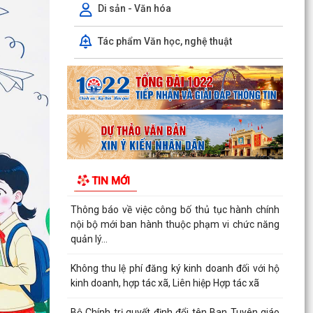
Không thu lệ phí đăng ký kinh doanh đối với hộ
Di sản - Văn hóa
kinh doanh, hợp tác xã, Liên hiệp Hợp tác xã
Tác phẩm Văn học, nghệ thuật
Bộ Chính trị quyết định đổi tên Ban Tuyên giáo
và Dân vận Trung ương thành Ban Tuyên giáo
Trung...
UBND xã Bắc Thanh Miện tổ chức Hội nghị công
bố các Quyết định về công tác cán bộ
Quyết định 2994/QĐ-UBND ngày 29/7/2026 của
UBND thành phố về việc công bố danh mục thủ
TIN MỚI
tục hành...
Công văn số 1651/UBND-TC ngày 29/7/2026
của UBND thành phố về việc tiếp tục thực hiện
Chỉ thị số...
Uỷ ban nhân dân xã Bắc Thanh Miện triển khai,
ra mắt mô hình " Toàn dân xã Bắc Thanh Miện
tham gia...