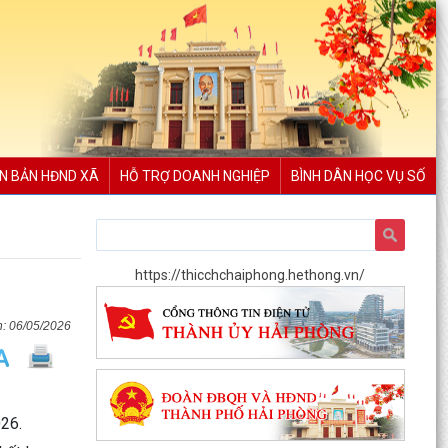
N BẢN HĐND XÃ
HỖ TRỢ DOANH NGHIỆP
BÌNH DÂN HỌC VỤ SỐ
https://thicchchaiphong.hethong.vn/
06/05/2026
026.
Thông báo kết quả kỳ họp thứ Ba, Hội đồng
nhân dân xã khóa II, nhiệm kỳ 2026 - 2031