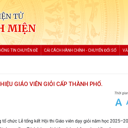
IỆN TỬ
H MIỆN
HÔNG TIN CHUYÊN ĐỀ
CẢI CÁCH HÀNH CHÍNH - CHUYỂN ĐỔI SỐ
VĂ
HIỆU GIÁO VIÊN GIỎI CẤP THÀNH PHỐ.
g tổ chức Lễ tổng kết Hội thi Giáo viên dạy giỏi năm học 2025–2