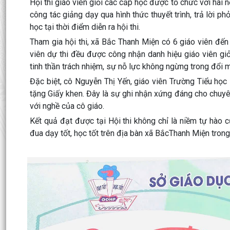
Hội thi giáo viên giỏi các cấp học được tổ chức với hai
công tác giảng dạy qua hình thức thuyết trình, trả lời 
học tại thời điểm diễn ra hội thi.
Tham gia hội thi, xã Bắc Thanh Miện có 6 giáo viên đế
viên dự thi đều được công nhận danh hiệu giáo viên giỏi 
tinh thần trách nhiệm, sự nỗ lực không ngừng trong đổi
Đặc biệt, cô Nguyễn Thị Yến, giáo viên Trường Tiểu họ
tặng Giấy khen. Đây là sự ghi nhận xứng đáng cho chuy
với nghề của cô giáo.
Kết quả đạt được tại Hội thi không chỉ là niềm tự hào
đua dạy tốt, học tốt trên địa bàn xã BắcThanh Miện trong 