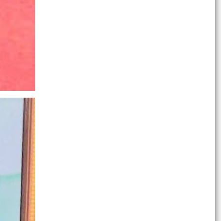
Quyết định số 2781/QĐ-UBND ngày 21/7/2026
của UBND thành phố về việc công bố danh mục
thủ tục hành...
Quyết định số 2701/QĐ-UBND ngày 14/7/2026
của UBND thành phố Hải Phòng về việc công bố
danh mục...
Thông báo kết quả Kỳ họp thứ 3 (Kỳ họp thường
lệ giữa năm 2026) HĐND thành phố khóa XVII,
nhiệm kỳ...
Kế hoạch tổ chức khám sức khỏe định kỳ hoặc
khám sàng lọc miễn phí KH Tổ chức khám sức
khỏe định kỳ...
Công văn về việc tăng cường ứng dụng công
nghệ thông tin, chuyển đổi số trong công tác
phổ biến,...
Công văn về việc triển khai thực hiện Nghị định