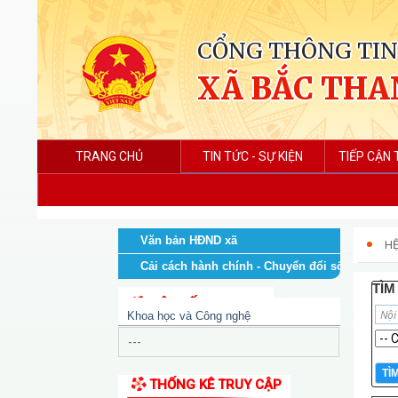
CỔNG THÔNG TIN
XÃ BẮC THA
TRANG CHỦ
TIN TỨC - SỰ KIỆN
TIẾP CẬN 
Văn bản HĐND xã
HỆ
Cải cách hành chính - Chuyển đổi số
TÌM
LIÊN KẾT WEB SITE
Khoa học và Công nghệ
THỐNG KÊ TRUY CẬP