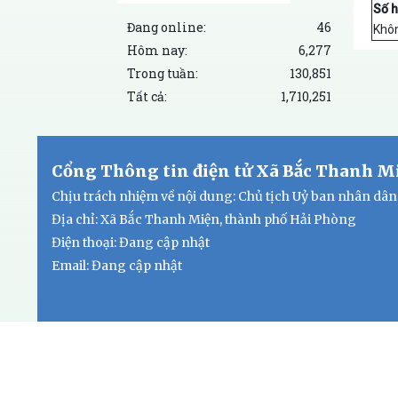
Số h
Đang online:
46
Khôn
Hôm nay:
6,277
Trong tuần:
130,851
Tất cả:
1,710,251
Cổng Thông tin điện tử Xã Bắc Thanh M
Chịu trách nhiệm về nội dung: Chủ tịch Uỷ ban nhân dâ
Địa chỉ: Xã Bắc Thanh Miện, thành phố Hải Phòng
Điện thoại: Đang cập nhật
Email:
Đang cập nhật