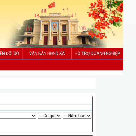
ỂN ĐỔI SỐ
VĂN BẢN HĐND XÃ
HỖ TRỢ DOANH NGHIỆP