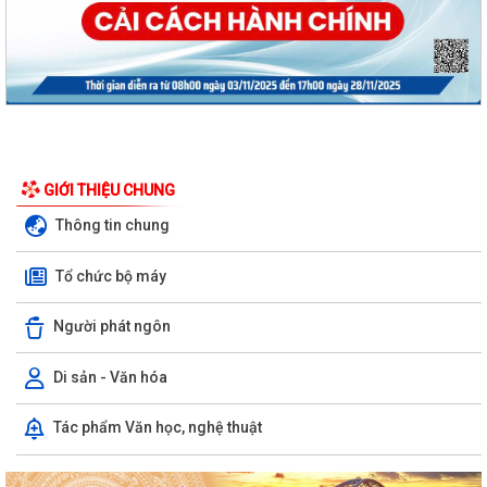
GIỚI THIỆU CHUNG
Thông tin chung
Tổ chức bộ máy
Người phát ngôn
Di sản - Văn hóa
Nghị định số 73/2026/VBHN-NĐBNNMT ngày 27/7/2026 của Bộ Nông
Tác phẩm Văn học, nghệ thuật
nghiệp và Môi trường Quy định về xử...
Quyết định số 3091/QĐ-UBND ngày 05/8/2026 của Chủ tịch UBND