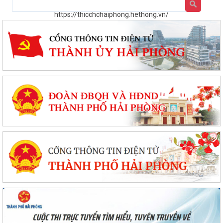
https://thicchchaiphong.hethong.vn/