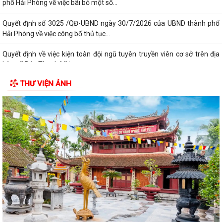
phố Hải Phòng về việc bãi bỏ một số...
Quyết định số 3025 /QĐ-UBND ngày 30/7/2026 của UBND thành phố
Hải Phòng về việc công bố thủ tục...
Quyết định về việc kiện toàn đội ngũ tuyên truyền viên cơ sở trên địa
bàn xã Bắc Thanh Miện
THƯ VIỆN ẢNH
Kế hoạch triển khai thực hiện Quyết định số 61/2026/QĐ-UBND ngày
22/07/2026 của UBND thành phố Hải...
Quyết định số 2944/QĐ-UBND ngày 27/07/2026 của Ủy ban nhân dân
Thành phố về việc công bố thủ tục...
Thông báo về việc công bố thủ tục hành chính nội bộ mới ban hành
thuộc phạm vi chức năng quản lý...
Không thu lệ phí đăng ký kinh doanh đối với hộ kinh doanh, hợp tác xã,
Liên hiệp Hợp tác xã
Bộ Chính trị quyết định đổi tên Ban Tuyên giáo và Dân vận Trung ương
thành Ban Tuyên giáo Trung...