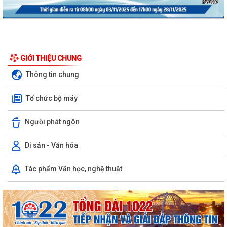
GIỚI THIỆU CHUNG
Thông tin chung
Tổ chức bộ máy
Người phát ngôn
Công văn triển khai thực hiện Nghị định số 281/2026/NĐ-CP ngày
13/7/2026 của Chính phủ và Văn bản...
Di sản - Văn hóa
Công văn phối hợp triển khai các hoạt động trước khi ngừng hoạt động
mạng thông tin di động công...
Tác phẩm Văn học, nghệ thuật
Nghị quyết số 12/2026/NQ-HĐND ngày 28/7/2026 của Hội đồng nhân
dân thành phố quy định về lệ phí...
Hội Nông dân thành phố Hải Phòng phối hợp với Ban chỉ đạo hoạt động