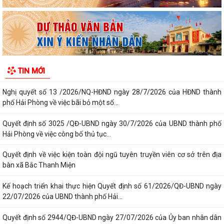
hè xã tổ chức trao quà và tập...
Thông báo kết quả kỳ họp thứ Ba, Hội đồng nhân dân xã khóa II, nhiệm
kỳ 2026 - 2031
Nghị quyết số 13 /2026/NQ-HĐND ngày 28/7/2026 của HĐND thành
phố Hải Phòng về việc bãi bỏ một số...
TIN MỚI
Quyết định số 3025 /QĐ-UBND ngày 30/7/2026 của UBND thành phố
Hải Phòng về việc công bố thủ tục...
Quyết định về việc kiện toàn đội ngũ tuyên truyền viên cơ sở trên địa
bàn xã Bắc Thanh Miện
Kế hoạch triển khai thực hiện Quyết định số 61/2026/QĐ-UBND ngày
22/07/2026 của UBND thành phố Hải...
Quyết định số 2944/QĐ-UBND ngày 27/07/2026 của Ủy ban nhân dân
Thành phố về việc công bố thủ tục...
Thông báo về việc công bố thủ tục hành chính nội bộ mới ban hành
thuộc phạm vi chức năng quản lý...