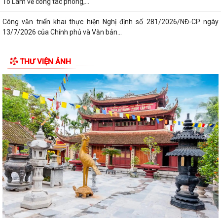
Tô Lâm về công tác phòng,...
Công văn triển khai thực hiện Nghị định số 281/2026/NĐ-CP ngày
13/7/2026 của Chính phủ và Văn bản...
Công văn phối hợp triển khai các hoạt động trước khi ngừng hoạt động
THƯ VIỆN ẢNH
mạng thông tin di động công...
Nghị quyết số 12/2026/NQ-HĐND ngày 28/7/2026 của Hội đồng nhân
dân thành phố quy định về lệ phí...
Hội Nông dân thành phố Hải Phòng phối hợp với Ban chỉ đạo hoạt động
hè xã tổ chức trao quà và tập...
Thông báo kết quả kỳ họp thứ Ba, Hội đồng nhân dân xã khóa II, nhiệm
kỳ 2026 - 2031
Nghị quyết số 13 /2026/NQ-HĐND ngày 28/7/2026 của HĐND thành
phố Hải Phòng về việc bãi bỏ một số...
Quyết định số 3025 /QĐ-UBND ngày 30/7/2026 của UBND thành phố
Hải Phòng về việc công bố thủ tục...