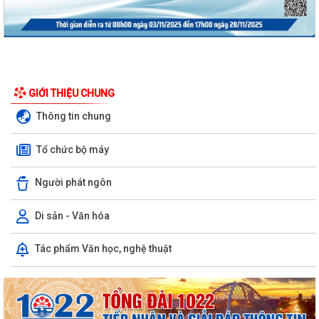
GIỚI THIỆU CHUNG
Thông tin chung
Tổ chức bộ máy
Người phát ngôn
Di sản - Văn hóa
Công văn triển khai thực hiện các Quyết định của Uỷ ban nhân dân
Tác phẩm Văn học, nghệ thuật
thành phố trong lĩnh vực đất đai
Xã Bắc Thanh Miện tổ chức lễ dâng hoa, dâng hương tưởng niệm các
anh hùng liệt sĩ và triển khai lấy...