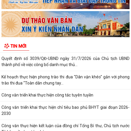
Nghị định số 73/2026/VBHN-NĐBNNMT ngày 27/7/2026 của Bộ Nông
nghiệp và Môi trường Quy định về xử...
Quyết định số 3091/QĐ-UBND ngày 05/8/2026 của Chủ tịch UBND
thành phố về việc công bố thủ tục hành...
LỊCH LÀM VIỆC CỦA THƯỜNG TRỰC HĐND- LÃNH ĐẠO UBND XÃ TỪ
TIN MỚI
NGÀY 10/8/2026 ĐẾN NGÀY 16/8/2026
Quyết định số 3039/QĐ-UBND ngày 31/7/2026 của Chủ tịch UBND
thành phố về việc công bố danh mục thủ...
Kế hoạch thực hiện phong trào thi đua "Dân vận khéo" gắn với phong
trào thi đua “Toàn dân chung tay...
Công văn triển khai thực hiện công tác tuyên tuyền
Công văn triển khai thực hiện chỉ tiêu bao phủ BHYT giai đoạn 2026-
2030
Công văn thực hiện kết luận của đồng chí Tổng Bí thư, Chủ tịch nước