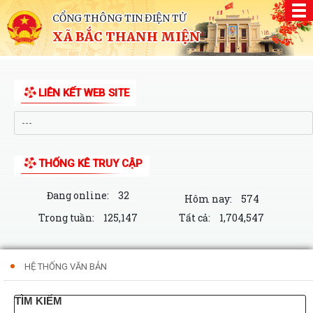
CỔNG THÔNG TIN ĐIỆN TỬ
XÃ BẮC THANH MIỆN
LIÊN KẾT WEB SITE
THỐNG KÊ TRUY CẬP
Đang online:
32
Hôm nay:
574
Trong tuần:
125,147
Tất cả:
1,704,547
HỆ THỐNG VĂN BẢN
TÌM KIẾM