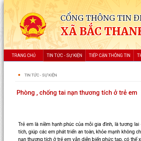
CỔNG THÔNG TIN Đ
XÃ BẮC THAN
TRANG CHỦ
TIN TỨC - SỰ KIỆN
TIẾP CẬN THÔNG TIN
T
TIN TỨC - SỰ KIỆN
Phòng , chống tai nạn thương tích ở trẻ em
Trẻ em là niềm hạnh phúc của mỗi gia đình, là tương lai
tích, giúp các em phát triển an toàn, khỏe mạnh không chỉ
nạn thương tích ở trẻ em vẫn diễn biến phức tạp, có thể x