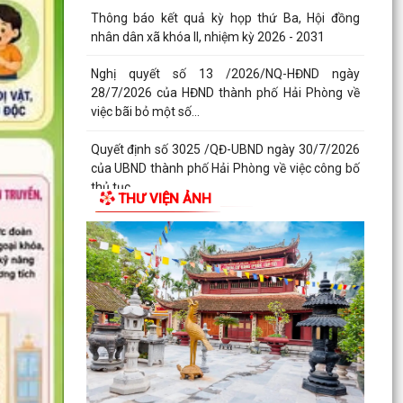
Thông báo kết quả kỳ họp thứ Ba, Hội đồng
nhân dân xã khóa II, nhiệm kỳ 2026 - 2031
Nghị quyết số 13 /2026/NQ-HĐND ngày
28/7/2026 của HĐND thành phố Hải Phòng về
việc bãi bỏ một số...
Quyết định số 3025 /QĐ-UBND ngày 30/7/2026
của UBND thành phố Hải Phòng về việc công bố
thủ tục...
THƯ VIỆN ẢNH
Quyết định về việc kiện toàn đội ngũ tuyên
truyền viên cơ sở trên địa bàn xã Bắc Thanh
Miện
Kế hoạch triển khai thực hiện Quyết định số
61/2026/QĐ-UBND ngày 22/07/2026 của UBND
thành phố Hải...
Quyết định số 2944/QĐ-UBND ngày 27/07/2026
của Ủy ban nhân dân Thành phố về việc công bố