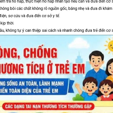
iểm tra hô hấp, thực hiện hô hấp nhân tạo nếu cần và đưa đến cơ s
hông bôi các chất không rõ nguồn gốc, băng nhẹ và đưa đi khám 
 điện, sơ cứu và đưa đến cơ sở y tế.
kịp thời.
ầu, không tự ý can thiệp sai cách và nhanh chóng đưa trẻ đến cơ s