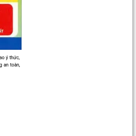
của UBND thành phố về việc tiếp tục thực hiện
Chỉ thị số...
Uỷ ban nhân dân xã Bắc Thanh Miện triển khai,
ra mắt mô hình " Toàn dân xã Bắc Thanh Miện
tham gia...
Hướng dẫn cài đặt app EVN chăm sóc khách
hàng
ao ý thức,
Nâng cao cảnh giác, bảo vệ nền tảng tư tưởng
g an toàn,
của Đảng trên không gian mạng
96 năm - chặng đường vẻ vang, tự hào của
công tác tuyên giáo của Đảng
Hôj đồng nhân dân xã Bắc Thanh Miện khoá II,
nhiệm kỳ 2026-2031 tổ chức thành công kỳ họp
thứ III
Công văn triển khai thực hiện các Nghị quyết
của Hội đồng nhân dân thành phố Hải Phòng