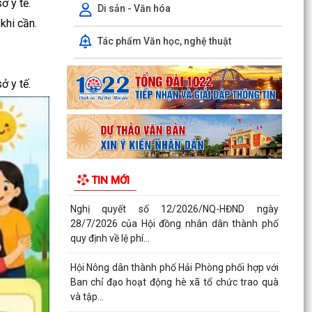
ở y tế.
thủ tục hành...
Di sản - Văn hóa
khi cần.
Quyết định số 3039/QĐ-UBND ngày 31/7/2026
Tác phẩm Văn học, nghệ thuật
của Chủ tịch UBND thành phố về việc công bố
danh mục thủ...
ở y tế.
Công văn triển khai thực hiện Nghị định số
281/2026/NĐ-CP ngày 13/7/2026 của Chính
phủ và Văn bản...
Công văn phối hợp triển khai các hoạt động
trước khi ngừng hoạt động mạng thông tin di
TIN MỚI
động công...
Nghị quyết số 12/2026/NQ-HĐND ngày
28/7/2026 của Hội đồng nhân dân thành phố
quy định về lệ phí...
Hội Nông dân thành phố Hải Phòng phối hợp với
Ban chỉ đạo hoạt động hè xã tổ chức trao quà
và tập...