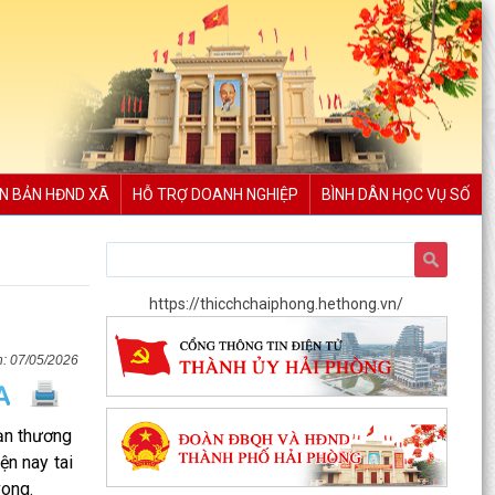
N BẢN HĐND XÃ
HỖ TRỢ DOANH NGHIỆP
BÌNH DÂN HỌC VỤ SỐ
https://thicchchaiphong.hethong.vn/
07/05/2026
nạn thương
ện nay tai
vong.