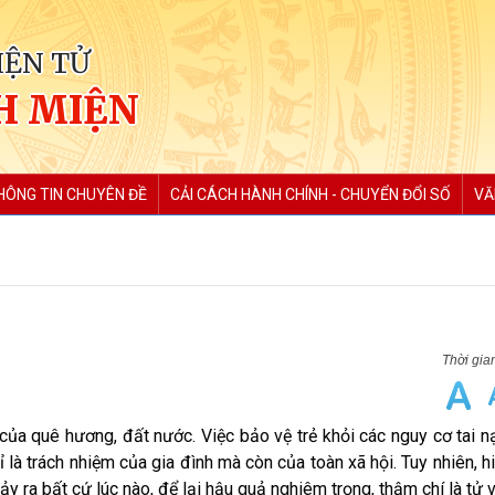
IỆN TỬ
H MIỆN
HÔNG TIN CHUYÊN ĐỀ
CẢI CÁCH HÀNH CHÍNH - CHUYỂN ĐỔI SỐ
VĂ
 của quê hương, đất nước. Việc bảo vệ trẻ khỏi các nguy cơ tai 
 là trách nhiệm của gia đình mà còn của toàn xã hội. Tuy nhiên, hi
ảy ra bất cứ lúc nào, để lại hậu quả nghiêm trọng, thậm chí là tử 