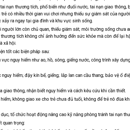
ai nạn thương tích, phổ biến như đuối nước, tai nạn giao thông, 
i trẻ có nhiều thời gian vui chơi nhưng thiếu sự giám sát của người
c xảy ra ngay tại gia đình và khu vực sinh sống.
i người lớn còn chủ quan, thiếu giám sát; môi trường sống chưa an
n thương tích không chỉ ảnh hưởng đến sức khỏe mà còn để lại h
à xã hội.
ện tốt các biện pháp sau:
u vực nguy hiểm như ao, hồ, sông, giếng nước, công trình xây dựn
guy hiểm; đậy kín bể, giếng; lắp lan can cầu thang; bảo vệ ổ điệ
a giao thông, nhận biết nguy hiểm và cách kêu cứu khi cần thiết.
hiểm, không giao xe cho trẻ chưa đủ tuổi, không để trẻ nô đùa kh
 dục, tổ chức hoạt động nâng cao kỹ năng phòng tránh tai nạn thư
t quan trọng: