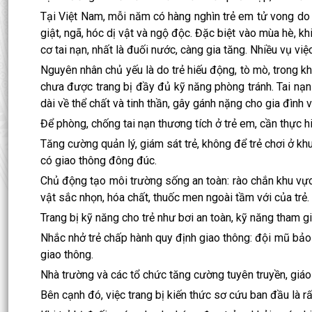
Tại Việt Nam, mỗi năm có hàng nghìn trẻ em tử vong do t
giật, ngã, hóc dị vật và ngộ độc. Đặc biệt vào mùa hè, kh
cơ tai nạn, nhất là đuối nước, càng gia tăng. Nhiều vụ việ
Nguyên nhân chủ yếu là do trẻ hiếu động, tò mò, trong kh
chưa được trang bị đầy đủ kỹ năng phòng tránh. Tai nạ
dài về thể chất và tinh thần, gây gánh nặng cho gia đình v
Để phòng, chống tai nạn thương tích ở trẻ em, cần thực hi
Tăng cường quản lý, giám sát trẻ, không để trẻ chơi ở kh
có giao thông đông đúc.
Chủ động tạo môi trường sống an toàn: rào chắn khu vực n
vật sắc nhọn, hóa chất, thuốc men ngoài tầm với của trẻ.
Trang bị kỹ năng cho trẻ như bơi an toàn, kỹ năng tham gi
Nhắc nhở trẻ chấp hành quy định giao thông: đội mũ bảo 
giao thông.
Nhà trường và các tổ chức tăng cường tuyên truyền, giáo
Bên cạnh đó, việc trang bị kiến thức sơ cứu ban đầu là rấ