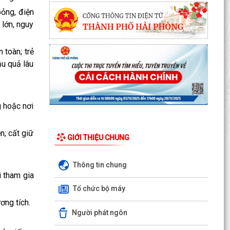
bỏng, điện
 lớn, nguy
 toàn; trẻ
ậu quả lâu
g hoặc nơi
n; cất giữ
GIỚI THIỆU CHUNG
Thông tin chung
Nghị định số 73/2026/VBHN-NĐBNNMT ngày
i tham gia
27/7/2026 của Bộ Nông nghiệp và Môi trường
Tổ chức bộ máy
Quy định về xử...
ơng tích.
Người phát ngôn
Quyết định số 3091/QĐ-UBND ngày 05/8/2026
của Chủ tịch UBND thành phố về việc công bố