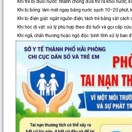
Khi trẻ bị đuối nước: nhanh chóng đưa trẻ ra khỏi nước, k
Khi bị bỏng: làm mát ngay bằng nước sạch 10–20 phút, k
Khi bị điện giật: ngắt nguồn điện, tách trẻ bằng vật cách
Khi hóc dị vật: xử lý phù hợp theo độ tuổi và gọi cấp cứu 
Khi ngã, chấn thương hoặc ngộ độc: bình tĩnh xử lý ban đ