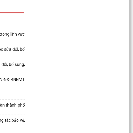
Quyết định số 2944/QĐ-UBND ngày 27/07/2026
của Ủy ban nhân dân Thành phố về việc công bố
thủ tục...
rong lĩnh vực
LỊCH LÀM VIỆC CỦA THƯỜNG TRỰC HĐND-
LÃNH ĐẠO UBND XÃ TỪ NGÀY 03/8/2026 ĐẾN
NGÀY 09/8/2026
c sửa đổi, bổ
Quyết định số 3025/ QĐ-UBND ngày 30/7/2026
đổi, bổ sung,
của UBND thành phố Hải Phòng về việc công bố
thủ tục...
BHN-NĐ-BNNMT
Thông tư số 32/2026/TT-BNNMT ngày
17/7/02026 của Bộ Nông nghiệp và Môi trường
về việc bãi bỏ toàn...
bàn thành phố
Chỉ thị số 7883/CT-BNNMT ngày 17/7/2026 của
Bộ Nông nghiệp và Môi trường về việc tăng
g tác bảo vệ,
cường kỷ...