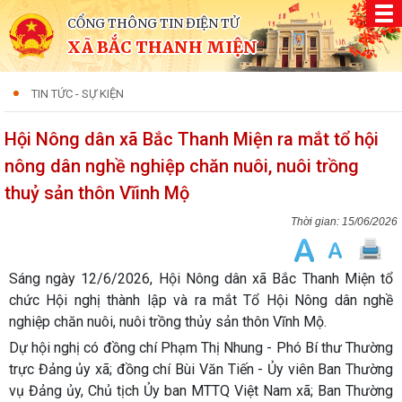
CỔNG THÔNG TIN ĐIỆN TỬ
XÃ BẮC THANH MIỆN
TIN TỨC - SỰ KIỆN
Hội Nông dân xã Bắc Thanh Miện ra mắt tổ hội
nông dân nghề nghiệp chăn nuôi, nuôi trồng
thuỷ sản thôn Vĩinh Mộ
15/06/2026
Sáng ngày 12/6/2026, Hội Nông dân xã Bắc Thanh Miện tổ
chức Hội nghị thành lập và ra mắt Tổ Hội Nông dân nghề
nghiệp chăn nuôi, nuôi trồng thủy sản thôn Vĩnh Mộ.
Dự hội nghị có đồng chí Phạm Thị Nhung - Phó Bí thư Thường
trực Đảng ủy xã; đồng chí Bùi Văn Tiến - Ủy viên Ban Thường
vụ Đảng ủy, Chủ tịch Ủy ban MTTQ Việt Nam xã; Ban Thường