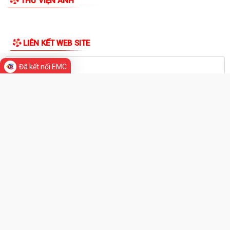
Quyết định về việc kiện toàn đội ngũ tuyên truyền viên cơ sở trên địa
bàn xã Bắc Thanh Miện
THƯ VIỆN ẢNH
Kế hoạch triển khai thực hiện Quyết định số 61/2026/QĐ-UBND ngày
22/07/2026 của UBND thành phố Hải...
Quyết định số 2944/QĐ-UBND ngày 27/07/2026 của Ủy ban nhân dân
Đã kết nối EMC
Thành phố về việc công bố thủ tục...
Thông báo về việc công bố thủ tục hành chính nội bộ mới ban hành
thuộc phạm vi chức năng quản lý...
Không thu lệ phí đăng ký kinh doanh đối với hộ kinh doanh, hợp tác xã,
Liên hiệp Hợp tác xã
Bộ Chính trị quyết định đổi tên Ban Tuyên giáo và Dân vận Trung ương
thành Ban Tuyên giáo Trung...
UBND xã Bắc Thanh Miện tổ chức Hội nghị công bố các Quyết định về
công tác cán bộ
LIÊN KẾT WEB SITE
Quyết định 2994/QĐ-UBND ngày 29/7/2026 của UBND thành phố về