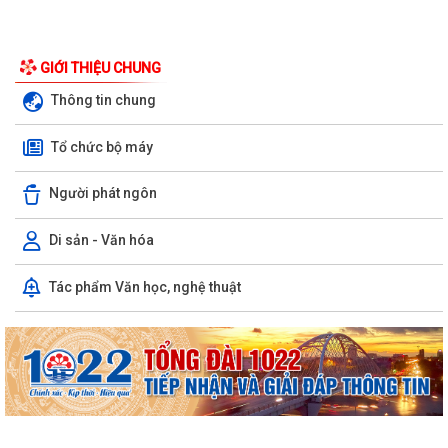
GIỚI THIỆU CHUNG
Thông tin chung
Tổ chức bộ máy
Người phát ngôn
Di sản - Văn hóa
Nghị định số 73/2026/VBHN-NĐBNNMT ngày 27/7/2026 của Bộ Nông
Tác phẩm Văn học, nghệ thuật
nghiệp và Môi trường Quy định về xử...
Quyết định số 3091/QĐ-UBND ngày 05/8/2026 của Chủ tịch UBND
thành phố về việc công bố thủ tục hành...
Quyết định số 3039/QĐ-UBND ngày 31/7/2026 của Chủ tịch UBND
thành phố về việc công bố danh mục thủ...