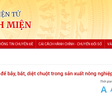
IỆN TỬ
H MIỆN
HÔNG TIN CHUYÊN ĐỀ
CẢI CÁCH HÀNH CHÍNH - CHUYỂN ĐỔI SỐ
VĂ
ể bẫy, bắt, diệt chuột trong sản xuất nông nghiệp