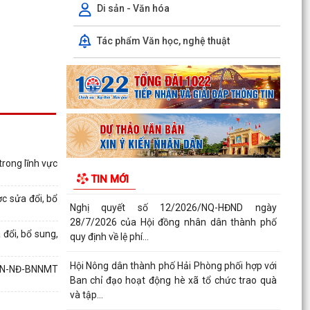
thủ tục hành...
Di sản - Văn hóa
Quyết định số 3039/QĐ-UBND ngày 31/7/2026
Tác phẩm Văn học, nghệ thuật
của Chủ tịch UBND thành phố về việc công bố
danh mục thủ...
Công văn triển khai thực hiện Nghị định số
281/2026/NĐ-CP ngày 13/7/2026 của Chính
phủ và Văn bản...
Công văn phối hợp triển khai các hoạt động
rong lĩnh vực
trước khi ngừng hoạt động mạng thông tin di
TIN MỚI
động công...
c sửa đổi, bổ
Nghị quyết số 12/2026/NQ-HĐND ngày
28/7/2026 của Hội đồng nhân dân thành phố
đổi, bổ sung,
quy định về lệ phí...
Hội Nông dân thành phố Hải Phòng phối hợp với
BHN-NĐ-BNNMT
Ban chỉ đạo hoạt động hè xã tổ chức trao quà
và tập...