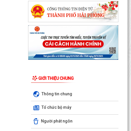
GIỚI THIỆU CHUNG
Thông tin chung
Nghị định số 73/2026/VBHN-NĐBNNMT ngày
27/7/2026 của Bộ Nông nghiệp và Môi trường
Tổ chức bộ máy
Quy định về xử...
Người phát ngôn
Quyết định số 3091/QĐ-UBND ngày 05/8/2026
của Chủ tịch UBND thành phố về việc công bố