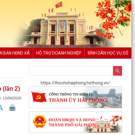
N BẢN HĐND XÃ
HỖ TRỢ DOANH NGHIỆP
BÌNH DÂN HỌC VỤ SỐ
https://thicchchaiphong.hethong.vn/
 (lần 2)
15/06/2026