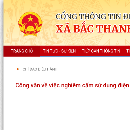
CỔNG THÔNG TIN Đ
XÃ BẮC THAN
TRANG CHỦ
TIN TỨC - SỰ KIỆN
TIẾP CẬN THÔNG TIN
T
CHỈ ĐẠO ĐIỀU HÀNH
Công văn về việc nghiêm cấm sử dụng điện đ