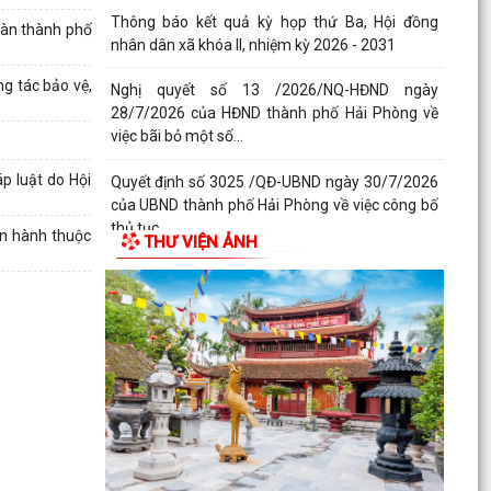
Thông báo kết quả kỳ họp thứ Ba, Hội đồng
bàn thành phố
nhân dân xã khóa II, nhiệm kỳ 2026 - 2031
g tác bảo vệ,
Nghị quyết số 13 /2026/NQ-HĐND ngày
28/7/2026 của HĐND thành phố Hải Phòng về
việc bãi bỏ một số...
p luật do Hội
Quyết định số 3025 /QĐ-UBND ngày 30/7/2026
của UBND thành phố Hải Phòng về việc công bố
thủ tục...
an hành thuộc
THƯ VIỆN ẢNH
Quyết định về việc kiện toàn đội ngũ tuyên
truyền viên cơ sở trên địa bàn xã Bắc Thanh
Miện
Kế hoạch triển khai thực hiện Quyết định số
61/2026/QĐ-UBND ngày 22/07/2026 của UBND
thành phố Hải...
Quyết định số 2944/QĐ-UBND ngày 27/07/2026
của Ủy ban nhân dân Thành phố về việc công bố