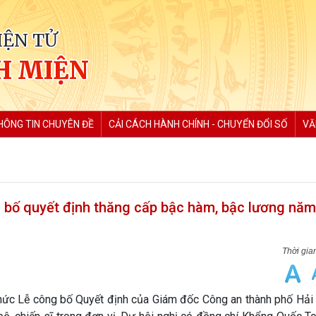
IỆN TỬ
H MIỆN
HÔNG TIN CHUYÊN ĐỀ
CẢI CÁCH HÀNH CHÍNH - CHUYỂN ĐỔI SỐ
VĂ
 bố quyết định thăng cấp bậc hàm, bậc lương nă
hức Lễ công bố Quyết định của Giám đốc Công an thành phố Hải