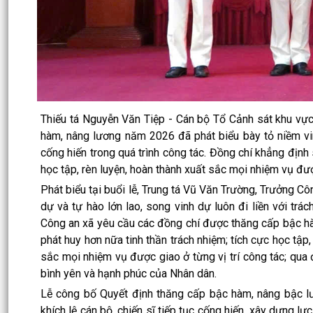
Thiếu tá Nguyễn Văn Tiệp - Cán bộ Tổ Cảnh sát khu vực
hàm, nâng lương năm 2026 đã phát biểu bày tỏ niềm vi
cống hiến trong quá trình công tác. Đồng chí khẳng định 
học tập, rèn luyện, hoàn thành xuất sắc mọi nhiệm vụ đư
Phát biểu tại buổi lễ, Trung tá Vũ Văn Trường, Trưởng 
dự và tự hào lớn lao, song vinh dự luôn đi liền với tr
Công an xã yêu cầu các đồng chí được thăng cấp bậc hàm
phát huy hơn nữa tinh thần trách nhiệm; tích cực học tập,
sắc mọi nhiệm vụ được giao ở từng vị trí công tác; qua đ
bình yên và hạnh phúc của Nhân dân.
Lễ công bố Quyết định thăng cấp bậc hàm, nâng bậc l
khích lệ cán bộ, chiến sĩ tiếp tục cống hiến, xây dựng l