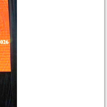
Công văn triển khai thực hiện các Nghị quyết
của Hội đồng nhân dân thành phố Hải Phòng
Quyết định số 2944/QĐ-UBND ngày 27/07/2026
của Ủy ban nhân dân Thành phố về việc công bố
thủ tục...
LỊCH LÀM VIỆC CỦA THƯỜNG TRỰC HĐND-
LÃNH ĐẠO UBND XÃ TỪ NGÀY 03/8/2026 ĐẾN
NGÀY 09/8/2026
Quyết định số 3025/ QĐ-UBND ngày 30/7/2026
của UBND thành phố Hải Phòng về việc công bố
thủ tục...
Thông tư số 32/2026/TT-BNNMT ngày
17/7/02026 của Bộ Nông nghiệp và Môi trường
về việc bãi bỏ toàn...
Chỉ thị số 7883/CT-BNNMT ngày 17/7/2026 của
Bộ Nông nghiệp và Môi trường về việc tăng