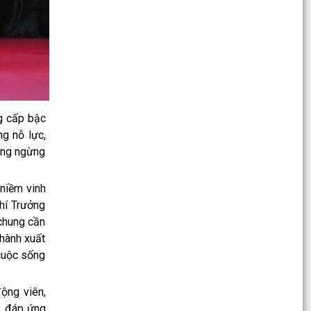
cường kỷ...
Quyết định số 2958/QĐ-UBND ngày 28/7/2026
của Chủ tịch Ủy ban nhân dân thành phố về việc
phê duyệt...
Giấy mời Phiên họp Thường kỳ UBND thành phố
đánh giá về tình hình kinh tế - xã hội tháng
g cấp bậc
7/2026...
g nỗ lực,
hông ngừng
Công văn về việc bảo đảm an toàn công trình
thủy lợi, đề phòng ngập lụt, úng cho sản xuất
nông...
 niềm vinh
chí Trưởng
Xã Bắc Thanh Miện tham dự Hội nghị trực tuyến
 chung cần
toàn quốc nghiên cứu, học tập, quán triệt và
thành xuất
triển...
 cuộc sống
Kế hoạch triển khai công tác bảo vệ quyền lợi
người tiêu dùng giai đoạn 2026 - 2030 trên địa
ộng viên,
bàn xã...
i, đáp ứng