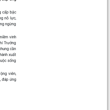
Quyết định số 2670/QĐ-UBND ngày 13/7/2026
của UBND thành phố Hải Phòng về việc công bố
g cấp bậc
thủ tục hành...
g nỗ lực,
hông ngừng
Quyết định 2900/QĐ-UBND ngày 24/7/2026 của
UBND thành phố Hải Phòng về việc công bố
 niềm vinh
danh mục thủ...
chí Trưởng
Quyết định số 2781/QĐ-UBND ngày 21/7/2026
 chung cần
của UBND thành phố về việc công bố danh mục
thành xuất
thủ tục hành...
 cuộc sống
Quyết định số 2701/QĐ-UBND ngày 14/7/2026
của UBND thành phố Hải Phòng về việc công bố
ộng viên,
danh mục...
i, đáp ứng
Thông báo kết quả Kỳ họp thứ 3 (Kỳ họp thường
lệ giữa năm 2026) HĐND thành phố khóa XVII,
nhiệm kỳ...
Kế hoạch tổ chức khám sức khỏe định kỳ hoặc