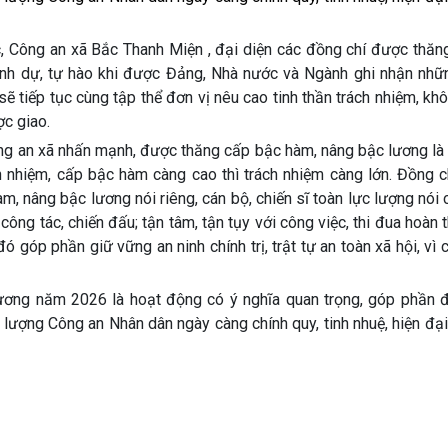
, Công an xã Bắc Thanh Miện , đại diện các đồng chí được thăn
nh dự, tự hào khi được Đảng, Nhà nước và Ngành ghi nhận nhữn
sẽ tiếp tục cùng tập thể đơn vị nêu cao tinh thần trách nhiệm, k
ợc giao.
Công an xã nhấn mạnh, được thăng cấp bậc hàm, nâng bậc lương là
ách nhiệm, cấp bậc hàm càng cao thì trách nhiệm càng lớn. Đồng 
, nâng bậc lương nói riêng, cán bộ, chiến sĩ toàn lực lượng nói
 công tác, chiến đấu; tận tâm, tận tụy với công việc, thi đua hoàn 
ó góp phần giữ vững an ninh chính trị, trật tự an toàn xã hội, vì
ương năm 2026 là hoạt động có ý nghĩa quan trọng, góp phần đ
ực lượng Công an Nhân dân ngày càng chính quy, tinh nhuệ, hiện đạ