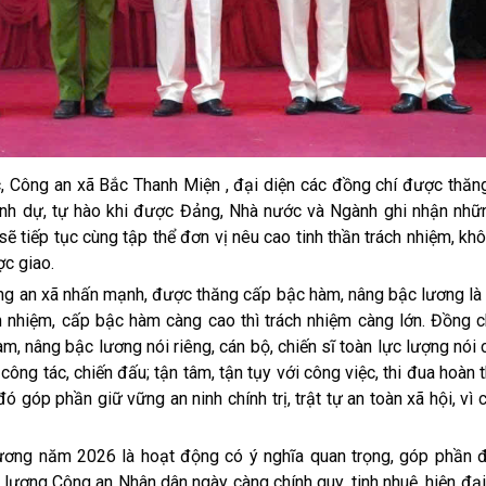
, Công an xã Bắc Thanh Miện , đại diện các đồng chí được thăn
nh dự, tự hào khi được Đảng, Nhà nước và Ngành ghi nhận nhữn
sẽ tiếp tục cùng tập thể đơn vị nêu cao tinh thần trách nhiệm, k
ợc giao.
Công an xã nhấn mạnh, được thăng cấp bậc hàm, nâng bậc lương là
ách nhiệm, cấp bậc hàm càng cao thì trách nhiệm càng lớn. Đồng 
, nâng bậc lương nói riêng, cán bộ, chiến sĩ toàn lực lượng nói
 công tác, chiến đấu; tận tâm, tận tụy với công việc, thi đua hoàn 
ó góp phần giữ vững an ninh chính trị, trật tự an toàn xã hội, vì
ương năm 2026 là hoạt động có ý nghĩa quan trọng, góp phần đ
ực lượng Công an Nhân dân ngày càng chính quy, tinh nhuệ, hiện đạ