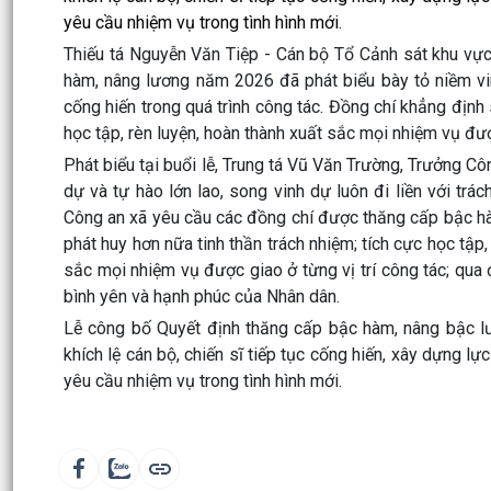
yêu cầu nhiệm vụ trong tình hình mới.
Thiếu tá Nguyễn Văn Tiệp - Cán bộ Tổ Cảnh sát khu vực
hàm, nâng lương năm 2026 đã phát biểu bày tỏ niềm vi
cống hiến trong quá trình công tác. Đồng chí khẳng định 
học tập, rèn luyện, hoàn thành xuất sắc mọi nhiệm vụ đư
Phát biểu tại buổi lễ, Trung tá Vũ Văn Trường, Trưởng 
dự và tự hào lớn lao, song vinh dự luôn đi liền với tr
Công an xã yêu cầu các đồng chí được thăng cấp bậc hàm
phát huy hơn nữa tinh thần trách nhiệm; tích cực học tập,
sắc mọi nhiệm vụ được giao ở từng vị trí công tác; qua đ
bình yên và hạnh phúc của Nhân dân.
Lễ công bố Quyết định thăng cấp bậc hàm, nâng bậc l
khích lệ cán bộ, chiến sĩ tiếp tục cống hiến, xây dựng l
yêu cầu nhiệm vụ trong tình hình mới.