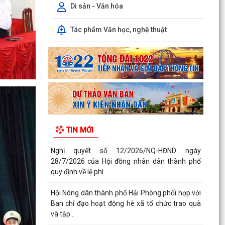
Ban chỉ đạo hoạt động hè xã tổ chức trao quà
Di sản - Văn hóa
và tập...
Tác phẩm Văn học, nghệ thuật
Thông báo kết quả kỳ họp thứ Ba, Hội đồng
nhân dân xã khóa II, nhiệm kỳ 2026 - 2031
Nghị quyết số 13 /2026/NQ-HĐND ngày
28/7/2026 của HĐND thành phố Hải Phòng về
việc bãi bỏ một số...
Quyết định số 3025 /QĐ-UBND ngày 30/7/2026
của UBND thành phố Hải Phòng về việc công bố
TIN MỚI
thủ tục...
Quyết định về việc kiện toàn đội ngũ tuyên
truyền viên cơ sở trên địa bàn xã Bắc Thanh
Miện
Kế hoạch triển khai thực hiện Quyết định số
61/2026/QĐ-UBND ngày 22/07/2026 của UBND
thành phố Hải...