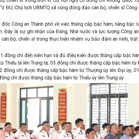
, chiến sĩ trong đơn vị. Dự hội nghị có đồng chí Khổng Quốc T
BTV ĐU, Chủ tịch UBMTQ xã cùng đông đảo cán bộ, chiến sĩ Công 
ám đốc Công an Thành phố về việc thăng cấp bậc hàm, nâng bậc 
ịnh. Đây là sự ghi nhận của Đảng, Nhà nước và lực lượng Công a
 cán bộ, chiến sĩ trong thực hiện nhiệm vụ bảo đảm an ninh, trật
11 đồng chí đến niên hạn và đủ điều kiện được thăng cấp bậc hà
ừ Thiếu tá lên Trung tá; 03 đồng chí được thăng cấp bậc hàm từ 
02 đồng chí được thăng cấp bậc hàm từ Thượng úy lên Đại úy; 01
ồng chí được thăng cấp bậc hàm từ Thiếu úy lên Trung úy.