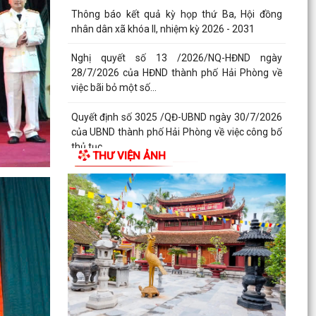
Quyết định số 2944/QĐ-UBND ngày 27/07/2026
của Ủy ban nhân dân Thành phố về việc công bố
thủ tục...
Thông báo về việc công bố thủ tục hành chính
nội bộ mới ban hành thuộc phạm vi chức năng
quản lý...
Không thu lệ phí đăng ký kinh doanh đối với hộ
kinh doanh, hợp tác xã, Liên hiệp Hợp tác xã
THƯ VIỆN ẢNH
Bộ Chính trị quyết định đổi tên Ban Tuyên giáo
và Dân vận Trung ương thành Ban Tuyên giáo
Trung...
UBND xã Bắc Thanh Miện tổ chức Hội nghị công
bố các Quyết định về công tác cán bộ
Quyết định 2994/QĐ-UBND ngày 29/7/2026 của
UBND thành phố về việc công bố danh mục thủ
tục hành...