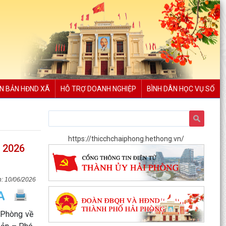
N BẢN HĐND XÃ
HỖ TRỢ DOANH NGHIỆP
BÌNH DÂN HỌC VỤ SỐ
https://thicchchaiphong.hethong.vn/
m 2026
10/06/2026
Nghị định số 73/2026/VBHN-NĐBNNMT ngày
27/7/2026 của Bộ Nông nghiệp và Môi trường
 Phòng về
Quy định về xử...