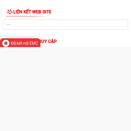
Quyết định về việc kiện toàn đội ngũ tuyên truyền viên cơ sở trên địa
bàn xã Bắc Thanh Miện
THƯ VIỆN ẢNH
Kế hoạch triển khai thực hiện Quyết định số 61/2026/QĐ-UBND ngày
22/07/2026 của UBND thành phố Hải...
Quyết định số 2944/QĐ-UBND ngày 27/07/2026 của Ủy ban nhân dân
Đã kết nối EMC
Thành phố về việc công bố thủ tục...
Thông báo về việc công bố thủ tục hành chính nội bộ mới ban hành
thuộc phạm vi chức năng quản lý...
Không thu lệ phí đăng ký kinh doanh đối với hộ kinh doanh, hợp tác xã,
Liên hiệp Hợp tác xã
Bộ Chính trị quyết định đổi tên Ban Tuyên giáo và Dân vận Trung ương
thành Ban Tuyên giáo Trung...
UBND xã Bắc Thanh Miện tổ chức Hội nghị công bố các Quyết định về
công tác cán bộ