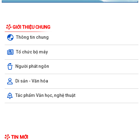
GIỚI THIỆU CHUNG
Thông tin chung
Tổ chức bộ máy
Người phát ngôn
Di sản - Văn hóa
Nghị định số 73/2026/VBHN-NĐBNNMT ngày 27/7/2026 của Bộ Nông
Tác phẩm Văn học, nghệ thuật
nghiệp và Môi trường Quy định về xử...
Quyết định số 3091/QĐ-UBND ngày 05/8/2026 của Chủ tịch UBND
thành phố về việc công bố thủ tục hành...
Quyết định số 3039/QĐ-UBND ngày 31/7/2026 của Chủ tịch UBND
thành phố về việc công bố danh mục thủ...