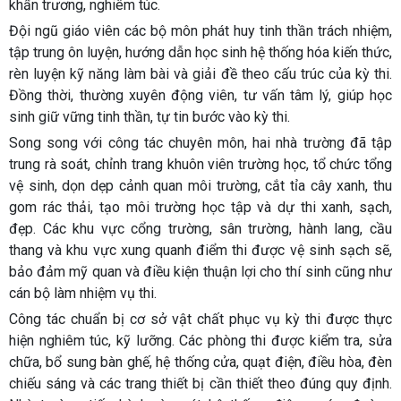
khẩn trương, nghiêm túc.
Đội ngũ giáo viên các bộ môn phát huy tinh thần trách nhiệm,
tập trung ôn luyện, hướng dẫn học sinh hệ thống hóa kiến thức,
rèn luyện kỹ năng làm bài và giải đề theo cấu trúc của kỳ thi.
Đồng thời, thường xuyên động viên, tư vấn tâm lý, giúp học
sinh giữ vững tinh thần, tự tin bước vào kỳ thi.
Song song với công tác chuyên môn, hai nhà trường đã tập
trung rà soát, chỉnh trang khuôn viên trường học, tổ chức tổng
vệ sinh, dọn dẹp cảnh quan môi trường, cắt tỉa cây xanh, thu
gom rác thải, tạo môi trường học tập và dự thi xanh, sạch,
đẹp. Các khu vực cổng trường, sân trường, hành lang, cầu
thang và khu vực xung quanh điểm thi được vệ sinh sạch sẽ,
bảo đảm mỹ quan và điều kiện thuận lợi cho thí sinh cũng như
cán bộ làm nhiệm vụ thi.
Công tác chuẩn bị cơ sở vật chất phục vụ kỳ thi được thực
hiện nghiêm túc, kỹ lưỡng. Các phòng thi được kiểm tra, sửa
chữa, bổ sung bàn ghế, hệ thống cửa, quạt điện, điều hòa, đèn
chiếu sáng và các trang thiết bị cần thiết theo đúng quy định.