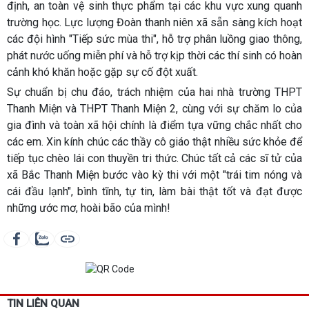
định, an toàn vệ sinh thực phẩm tại các khu vực xung quanh
trường học. Lực lượng Đoàn thanh niên xã sẵn sàng kích hoạt
các đội hình "Tiếp sức mùa thi", hỗ trợ phân luồng giao thông,
phát nước uống miễn phí và hỗ trợ kịp thời các thí sinh có hoàn
cảnh khó khăn hoặc gặp sự cố đột xuất.
Sự chuẩn bị chu đáo, trách nhiệm của hai nhà trường THPT
Thanh Miện và THPT Thanh Miện 2, cùng với sự chăm lo của
gia đình và toàn xã hội chính là điểm tựa vững chắc nhất cho
các em. Xin kính chúc các thầy cô giáo thật nhiều sức khỏe để
tiếp tục chèo lái con thuyền tri thức. Chúc tất cả các sĩ tử của
xã Bắc Thanh Miện bước vào kỳ thi với một "trái tim nóng và
cái đầu lạnh", bình tĩnh, tự tin, làm bài thật tốt và đạt được
những ước mơ, hoài bão của mình!
TIN LIÊN QUAN