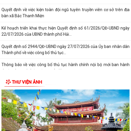
Quyết định về việc kiện toàn đội ngũ tuyên truyền viên cơ sở trên địa
bàn xã Bắc Thanh Miện
Kế hoạch triển khai thực hiện Quyết định số 61/2026/QĐ-UBND ngày
22/07/2026 của UBND thành phố Hải...
Quyết định số 2944/QĐ-UBND ngày 27/07/2026 của Ủy ban nhân dân
Thành phố về việc công bố thủ tục...
Thông báo về việc công bố thủ tục hành chính nội bộ mới ban hành
thuộc phạm vi chức năng quản lý...
THƯ VIỆN ẢNH
Không thu lệ phí đăng ký kinh doanh đối với hộ kinh doanh, hợp tác xã,
Liên hiệp Hợp tác xã
Bộ Chính trị quyết định đổi tên Ban Tuyên giáo và Dân vận Trung ương
thành Ban Tuyên giáo Trung...
UBND xã Bắc Thanh Miện tổ chức Hội nghị công bố các Quyết định về
công tác cán bộ