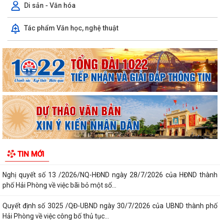
Di sản - Văn hóa
Công văn triển khai thực hiện Nghị định số 281/2026/NĐ-CP ngày
Tác phẩm Văn học, nghệ thuật
13/7/2026 của Chính phủ và Văn bản...
Công văn phối hợp triển khai các hoạt động trước khi ngừng hoạt động
mạng thông tin di động công...
Nghị quyết số 12/2026/NQ-HĐND ngày 28/7/2026 của Hội đồng nhân
dân thành phố quy định về lệ phí...
Hội Nông dân thành phố Hải Phòng phối hợp với Ban chỉ đạo hoạt động
hè xã tổ chức trao quà và tập...
Thông báo kết quả kỳ họp thứ Ba, Hội đồng nhân dân xã khóa II, nhiệm
TIN MỚI
kỳ 2026 - 2031
Nghị quyết số 13 /2026/NQ-HĐND ngày 28/7/2026 của HĐND thành
phố Hải Phòng về việc bãi bỏ một số...
Quyết định số 3025 /QĐ-UBND ngày 30/7/2026 của UBND thành phố
Hải Phòng về việc công bố thủ tục...