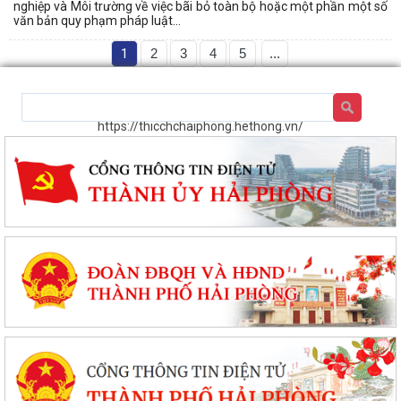
nghiệp và Môi trường về việc bãi bỏ toàn bộ hoặc một phần một số
văn bản quy phạm pháp luật...
1
2
3
4
5
...
https://thicchchaiphong.hethong.vn/