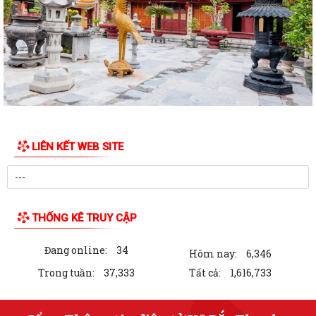
Quyết định 2994/QĐ-UBND ngày 29/7/2026 của UBND thành phố về
việc công bố danh mục thủ tục hành...
Công văn số 1651/UBND-TC ngày 29/7/2026 của UBND thành phố về
việc tiếp tục thực hiện Chỉ thị số...
Uỷ ban nhân dân xã Bắc Thanh Miện triển khai, ra mắt mô hình " Toàn
dân xã Bắc Thanh Miện tham gia...
LIÊN KẾT WEB SITE
Hướng dẫn cài đặt app EVN chăm sóc khách hàng
Nâng cao cảnh giác, bảo vệ nền tảng tư tưởng của Đảng trên không
gian mạng
THỐNG KÊ TRUY CẬP
96 năm - chặng đường vẻ vang, tự hào của công tác tuyên giáo của
Đảng
Đang online:
34
Hôm nay:
6,346
Hôj đồng nhân dân xã Bắc Thanh Miện khoá II, nhiệm kỳ 2026-2031 tổ
Trong tuần:
37,333
Tất cả:
1,616,733
chức thành công kỳ họp thứ III
Công văn triển khai thực hiện các Nghị quyết của Hội đồng nhân dân