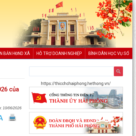
N BẢN HĐND XÃ
HỖ TRỢ DOANH NGHIỆP
BÌNH DÂN HỌC VỤ SỐ
https://thicchchaiphong.hethong.vn/
026 của
10/06/2026