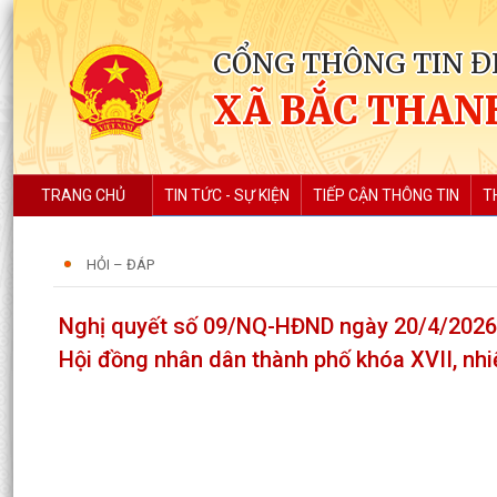
CỔNG THÔNG TIN Đ
XÃ BẮC THAN
TRANG CHỦ
TIN TỨC - SỰ KIỆN
TIẾP CẬN THÔNG TIN
T
HỎI – ĐÁP
Nghị quyết số 09/NQ-HĐND ngày 20/4/2026 
Hội đồng nhân dân thành phố khóa XVII, nh