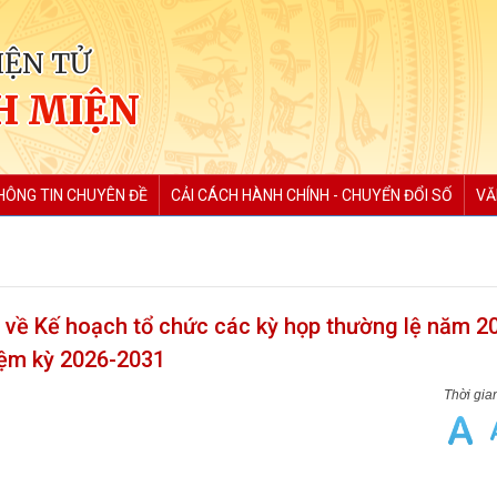
IỆN TỬ
H MIỆN
HÔNG TIN CHUYÊN ĐỀ
CẢI CÁCH HÀNH CHÍNH - CHUYỂN ĐỔI SỐ
VĂ
về Kế hoạch tổ chức các kỳ họp thường lệ năm 2
iệm kỳ 2026-2031