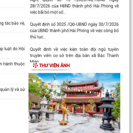
28/7/2026 của HĐND thành phố Hải Phòng về
việc bãi bỏ một số...
g tác bảo vệ,
Quyết định số 3025 /QĐ-UBND ngày 30/7/2026
của UBND thành phố Hải Phòng về việc công bố
thủ tục...
p luật do Hội
Quyết định về việc kiện toàn đội ngũ tuyên
truyền viên cơ sở trên địa bàn xã Bắc Thanh
Miện
an hành thuộc
THƯ VIỆN ẢNH
Kế hoạch triển khai thực hiện Quyết định số
61/2026/QĐ-UBND ngày 22/07/2026 của UBND
thành phố Hải...
quản lý và sử
Quyết định số 2944/QĐ-UBND ngày 27/07/2026
của Ủy ban nhân dân Thành phố về việc công bố
thủ tục...
Thông báo về việc công bố thủ tục hành chính
nội bộ mới ban hành thuộc phạm vi chức năng