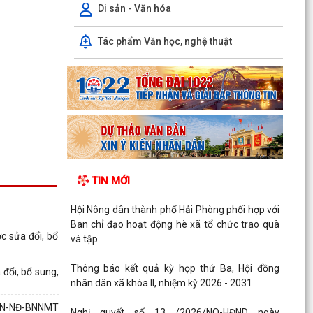
danh mục thủ...
Di sản - Văn hóa
Công văn triển khai thực hiện Nghị định số
Tác phẩm Văn học, nghệ thuật
281/2026/NĐ-CP ngày 13/7/2026 của Chính
phủ và Văn bản...
Công văn phối hợp triển khai các hoạt động
trước khi ngừng hoạt động mạng thông tin di
động công...
Nghị quyết số 12/2026/NQ-HĐND ngày
28/7/2026 của Hội đồng nhân dân thành phố
TIN MỚI
quy định về lệ phí...
Hội Nông dân thành phố Hải Phòng phối hợp với
Ban chỉ đạo hoạt động hè xã tổ chức trao quà
c sửa đổi, bổ
và tập...
Thông báo kết quả kỳ họp thứ Ba, Hội đồng
đổi, bổ sung,
nhân dân xã khóa II, nhiệm kỳ 2026 - 2031
BHN-NĐ-BNNMT
Nghị quyết số 13 /2026/NQ-HĐND ngày