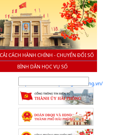
CẢI CÁCH HÀNH CHÍNH - CHUYỂN ĐỔI SỐ
BÌNH DÂN HỌC VỤ SỐ
https://thicchchaiphong.hethong.vn/