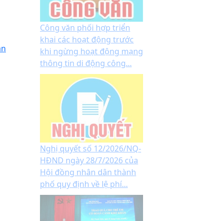
Công văn phối hợp triển
khai các hoạt động trước
ăn
khi ngừng hoạt động mạng
thông tin di động công...
Nghị quyết số 12/2026/NQ-
HĐND ngày 28/7/2026 của
Hội đồng nhân dân thành
phố quy định về lệ phí...