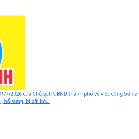
1/7/2026 của Chủ tịch UBND thành phố về việc công bố da
 bổ sung, bị bãi bỏ...