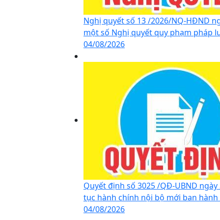
Nghị quyết số 13 /2026/NQ-HĐND ng
một số Nghị quyết quy phạm pháp lu
04/08/2026
Quyết định số 3025 /QĐ-UBND ngày 
tục hành chính nội bộ mới ban hành 
04/08/2026