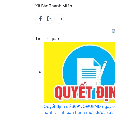
Xã Bắc Thanh Miện
Tin liên quan
Quyết định số 3091/QĐUBND ngày 05/
hành chính ban hành mới, được sửa đ