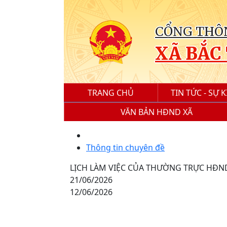
CỔNG THÔN
XÃ BẮC
TRANG CHỦ
TIN TỨC - SỰ K
VĂN BẢN HĐND XÃ
Thông tin chuyên đề
LỊCH LÀM VIỆC CỦA THƯỜNG TRỰC HĐND
21/06/2026
12/06/2026