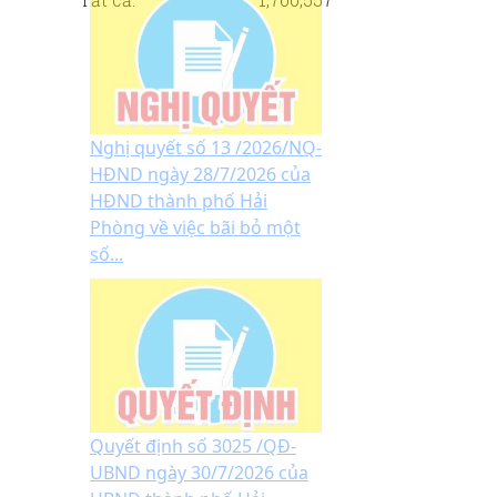
Nghị quyết số 13 /2026/NQ-
HĐND ngày 28/7/2026 của
HĐND thành phố Hải
Phòng về việc bãi bỏ một
số...
Quyết định số 3025 /QĐ-
UBND ngày 30/7/2026 của