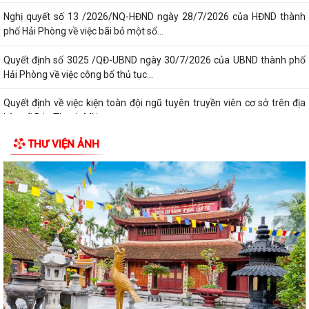
Nghị quyết số 13 /2026/NQ-HĐND ngày 28/7/2026 của HĐND thành
phố Hải Phòng về việc bãi bỏ một số...
Quyết định số 3025 /QĐ-UBND ngày 30/7/2026 của UBND thành phố
Hải Phòng về việc công bố thủ tục...
Quyết định về việc kiện toàn đội ngũ tuyên truyền viên cơ sở trên địa
bàn xã Bắc Thanh Miện
THƯ VIỆN ẢNH
Kế hoạch triển khai thực hiện Quyết định số 61/2026/QĐ-UBND ngày
22/07/2026 của UBND thành phố Hải...
Quyết định số 2944/QĐ-UBND ngày 27/07/2026 của Ủy ban nhân dân
Thành phố về việc công bố thủ tục...
Thông báo về việc công bố thủ tục hành chính nội bộ mới ban hành
thuộc phạm vi chức năng quản lý...
Không thu lệ phí đăng ký kinh doanh đối với hộ kinh doanh, hợp tác xã,
Liên hiệp Hợp tác xã