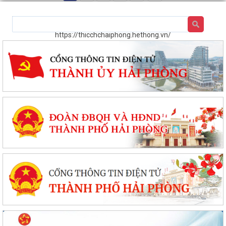
https://thicchchaiphong.hethong.vn/