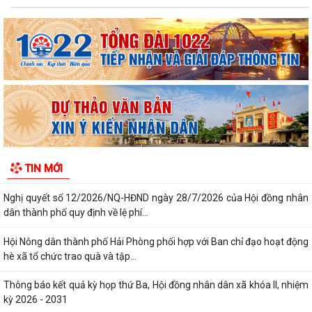
Quyết định số 3091/QĐ-UBND ngày 05/8/2026 của Chủ tịch UBND
thành phố về việc công bố thủ tục hành...
Quyết định số 3039/QĐ-UBND ngày 31/7/2026 của Chủ tịch UBND
thành phố về việc công bố danh mục thủ...
Công văn triển khai thực hiện Nghị định số 281/2026/NĐ-CP ngày
13/7/2026 của Chính phủ và Văn bản...
Công văn phối hợp triển khai các hoạt động trước khi ngừng hoạt động
TIN MỚI
mạng thông tin di động công...
Nghị quyết số 12/2026/NQ-HĐND ngày 28/7/2026 của Hội đồng nhân
dân thành phố quy định về lệ phí...
Hội Nông dân thành phố Hải Phòng phối hợp với Ban chỉ đạo hoạt động
hè xã tổ chức trao quà và tập...
Thông báo kết quả kỳ họp thứ Ba, Hội đồng nhân dân xã khóa II, nhiệm
kỳ 2026 - 2031