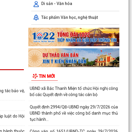
của Ủy ban nhân dân Thành phố về việc công bố
Di sản - Văn hóa
thủ tục...
Tác phẩm Văn học, nghệ thuật
Thông báo về việc công bố thủ tục hành chính
nội bộ mới ban hành thuộc phạm vi chức năng
quản lý...
Không thu lệ phí đăng ký kinh doanh đối với hộ
kinh doanh, hợp tác xã, Liên hiệp Hợp tác xã
Bộ Chính trị quyết định đổi tên Ban Tuyên giáo
và Dân vận Trung ương thành Ban Tuyên giáo
TIN MỚI
Trung...
UBND xã Bắc Thanh Miện tổ chức Hội nghị công
g tác bảo vệ,
bố các Quyết định về công tác cán bộ
Quyết định 2994/QĐ-UBND ngày 29/7/2026 của
UBND thành phố về việc công bố danh mục thủ
p luật do Hội
tục hành...
an hành thuộc
Công văn số 1651/UBND-TC ngày 29/7/2026