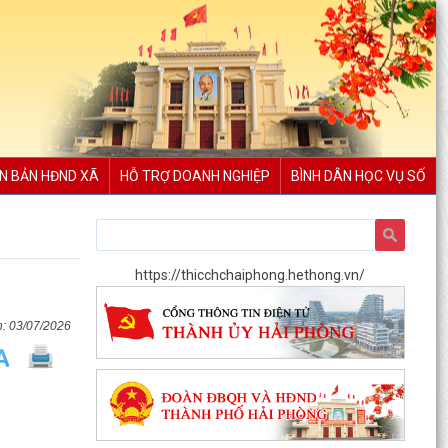
N BẢN HĐND XÃ
HỖ TRỢ DOANH NGHIỆP
BÌNH DÂN HỌC VỤ SỐ
https://thicchchaiphong.hethong.vn/
03/07/2026
Hội Nông dân thành phố Hải Phòng phối hợp với
Ban chỉ đạo hoạt động hè xã tổ chức trao quà
và tập...