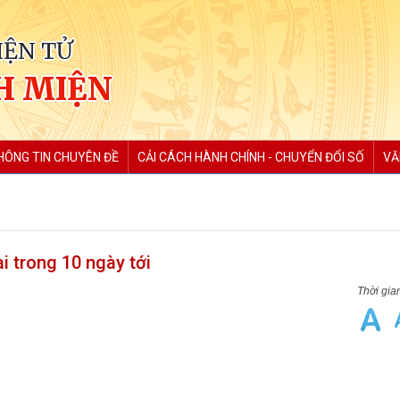
IỆN TỬ
H MIỆN
HÔNG TIN CHUYÊN ĐỀ
CẢI CÁCH HÀNH CHÍNH - CHUYỂN ĐỔI SỐ
VĂ
i trong 10 ngày tới