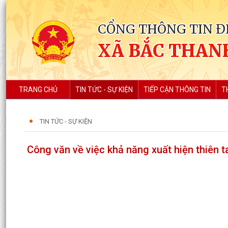
CỔNG THÔNG TIN Đ
XÃ BẮC THAN
TRANG CHỦ
TIN TỨC - SỰ KIỆN
TIẾP CẬN THÔNG TIN
T
TIN TỨC - SỰ KIỆN
Công văn về việc khả năng xuất hiện thiên ta