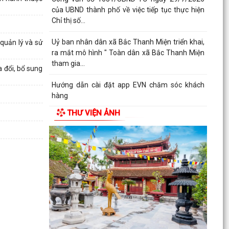
của UBND thành phố về việc tiếp tục thực hiện
Chỉ thị số...
Uỷ ban nhân dân xã Bắc Thanh Miện triển khai,
quản lý và sử
ra mắt mô hình " Toàn dân xã Bắc Thanh Miện
tham gia...
 đổi, bổ sung
Hướng dẫn cài đặt app EVN chăm sóc khách
hàng
THƯ VIỆN ẢNH
Nâng cao cảnh giác, bảo vệ nền tảng tư tưởng
của Đảng trên không gian mạng
96 năm - chặng đường vẻ vang, tự hào của
công tác tuyên giáo của Đảng
Hôj đồng nhân dân xã Bắc Thanh Miện khoá II,
nhiệm kỳ 2026-2031 tổ chức thành công kỳ họp
thứ III
Công văn triển khai thực hiện các Nghị quyết