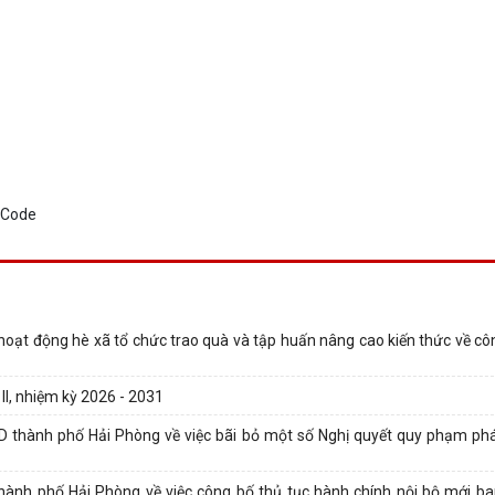
hoạt động hè xã tổ chức trao quà và tập huấn nâng cao kiến thức về côn
II, nhiệm kỳ 2026 - 2031
thành phố Hải Phòng về việc bãi bỏ một số Nghị quyết quy phạm phá
nh phố Hải Phòng về việc công bố thủ tục hành chính nội bộ mới b