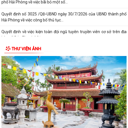
phố Hải Phòng về việc bãi bỏ một số...
Quyết định số 3025 /QĐ-UBND ngày 30/7/2026 của UBND thành phố
Hải Phòng về việc công bố thủ tục...
Quyết định về việc kiện toàn đội ngũ tuyên truyền viên cơ sở trên địa
bàn xã Bắc Thanh Miện
THƯ VIỆN ẢNH
Kế hoạch triển khai thực hiện Quyết định số 61/2026/QĐ-UBND ngày
22/07/2026 của UBND thành phố Hải...
Quyết định số 2944/QĐ-UBND ngày 27/07/2026 của Ủy ban nhân dân
Thành phố về việc công bố thủ tục...
Thông báo về việc công bố thủ tục hành chính nội bộ mới ban hành
thuộc phạm vi chức năng quản lý...
Không thu lệ phí đăng ký kinh doanh đối với hộ kinh doanh, hợp tác xã,
Liên hiệp Hợp tác xã
Bộ Chính trị quyết định đổi tên Ban Tuyên giáo và Dân vận Trung ương
thành Ban Tuyên giáo Trung...