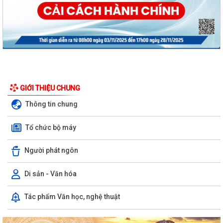
GIỚI THIỆU CHUNG
Thông tin chung
Tổ chức bộ máy
Người phát ngôn
Di sản - Văn hóa
Nghị định số 73/2026/VBHN-NĐBNNMT ngày 27/7/2026 của Bộ Nông
Tác phẩm Văn học, nghệ thuật
nghiệp và Môi trường Quy định về xử...
Quyết định số 3091/QĐ-UBND ngày 05/8/2026 của Chủ tịch UBND