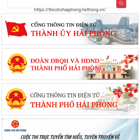
https://thicchchaiphong.hethong.vn/