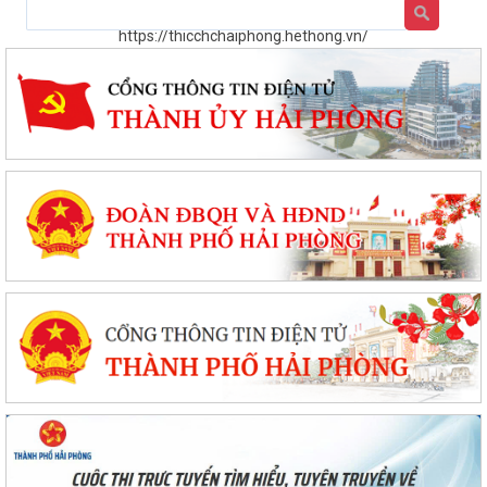
https://thicchchaiphong.hethong.vn/