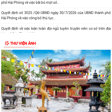
phố Hải Phòng về việc bãi bỏ một số...
Quyết định số 3025 /QĐ-UBND ngày 30/7/2026 của UBND thành phố
Hải Phòng về việc công bố thủ tục...
Quyết định về việc kiện toàn đội ngũ tuyên truyền viên cơ sở trên địa
bàn xã Bắc Thanh Miện
THƯ VIỆN ẢNH
Kế hoạch triển khai thực hiện Quyết định số 61/2026/QĐ-UBND ngày
22/07/2026 của UBND thành phố Hải...
Quyết định số 2944/QĐ-UBND ngày 27/07/2026 của Ủy ban nhân dân
Thành phố về việc công bố thủ tục...
Thông báo về việc công bố thủ tục hành chính nội bộ mới ban hành
thuộc phạm vi chức năng quản lý...
Không thu lệ phí đăng ký kinh doanh đối với hộ kinh doanh, hợp tác xã,
Liên hiệp Hợp tác xã
Bộ Chính trị quyết định đổi tên Ban Tuyên giáo và Dân vận Trung ương
thành Ban Tuyên giáo Trung...