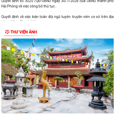
Quyết định số 3025 /QĐ-UBND ngày 30/7/2026 của UBND thành phố
Hải Phòng về việc công bố thủ tục...
Quyết định về việc kiện toàn đội ngũ tuyên truyền viên cơ sở trên địa
bàn xã Bắc Thanh Miện
THƯ VIỆN ẢNH
Kế hoạch triển khai thực hiện Quyết định số 61/2026/QĐ-UBND ngày
22/07/2026 của UBND thành phố Hải...
Quyết định số 2944/QĐ-UBND ngày 27/07/2026 của Ủy ban nhân dân
Thành phố về việc công bố thủ tục...
Thông báo về việc công bố thủ tục hành chính nội bộ mới ban hành
thuộc phạm vi chức năng quản lý...
Không thu lệ phí đăng ký kinh doanh đối với hộ kinh doanh, hợp tác xã,
Liên hiệp Hợp tác xã
Bộ Chính trị quyết định đổi tên Ban Tuyên giáo và Dân vận Trung ương
thành Ban Tuyên giáo Trung...
UBND xã Bắc Thanh Miện tổ chức Hội nghị công bố các Quyết định về