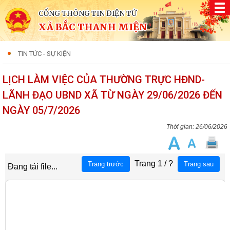
CỔNG THÔNG TIN ĐIỆN TỬ
XÃ BẮC THANH MIỆN
TIN TỨC - SỰ KIỆN
LỊCH LÀM VIỆC CỦA THƯỜNG TRỰC HĐND-
LÃNH ĐẠO UBND XÃ TỪ NGÀY 29/06/2026 ĐẾN
NGÀY 05/7/2026
26/06/2026