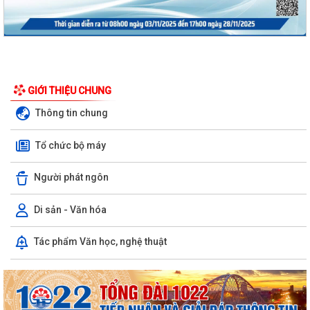
GIỚI THIỆU CHUNG
Thông tin chung
Tổ chức bộ máy
Người phát ngôn
Di sản - Văn hóa
Nghị định số 73/2026/VBHN-NĐBNNMT ngày 27/7/2026 của Bộ Nông
Tác phẩm Văn học, nghệ thuật
nghiệp và Môi trường Quy định về xử...
Quyết định số 3091/QĐ-UBND ngày 05/8/2026 của Chủ tịch UBND
thành phố về việc công bố thủ tục hành...