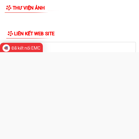
Quyết định về việc kiện toàn đội ngũ tuyên truyền viên cơ sở trên địa
bàn xã Bắc Thanh Miện
THƯ VIỆN ẢNH
Kế hoạch triển khai thực hiện Quyết định số 61/2026/QĐ-UBND ngày
22/07/2026 của UBND thành phố Hải...
Quyết định số 2944/QĐ-UBND ngày 27/07/2026 của Ủy ban nhân dân
Đã kết nối EMC
Thành phố về việc công bố thủ tục...
Thông báo về việc công bố thủ tục hành chính nội bộ mới ban hành
thuộc phạm vi chức năng quản lý...
Không thu lệ phí đăng ký kinh doanh đối với hộ kinh doanh, hợp tác xã,
Liên hiệp Hợp tác xã
Bộ Chính trị quyết định đổi tên Ban Tuyên giáo và Dân vận Trung ương
thành Ban Tuyên giáo Trung...
UBND xã Bắc Thanh Miện tổ chức Hội nghị công bố các Quyết định về
công tác cán bộ