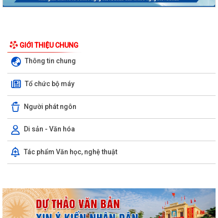
GIỚI THIỆU CHUNG
Thông tin chung
Tổ chức bộ máy
Người phát ngôn
Di sản - Văn hóa
Nghị định số 73/2026/VBHN-NĐBNNMT ngày 27/7/2026 của Bộ Nông
Tác phẩm Văn học, nghệ thuật
nghiệp và Môi trường Quy định về xử...
Quyết định số 3091/QĐ-UBND ngày 05/8/2026 của Chủ tịch UBND
thành phố về việc công bố thủ tục hành...
Quyết định số 3039/QĐ-UBND ngày 31/7/2026 của Chủ tịch UBND
thành phố về việc công bố danh mục thủ...