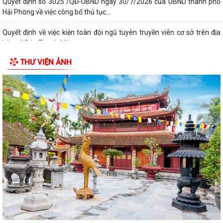
Quyết định số 3025 /QĐ-UBND ngày 30/7/2026 của UBND thành phố
Hải Phòng về việc công bố thủ tục...
Quyết định về việc kiện toàn đội ngũ tuyên truyền viên cơ sở trên địa
bàn xã Bắc Thanh Miện
THƯ VIỆN ẢNH
Kế hoạch triển khai thực hiện Quyết định số 61/2026/QĐ-UBND ngày
22/07/2026 của UBND thành phố Hải...
Quyết định số 2944/QĐ-UBND ngày 27/07/2026 của Ủy ban nhân dân
Thành phố về việc công bố thủ tục...
Thông báo về việc công bố thủ tục hành chính nội bộ mới ban hành
thuộc phạm vi chức năng quản lý...
Không thu lệ phí đăng ký kinh doanh đối với hộ kinh doanh, hợp tác xã,
Liên hiệp Hợp tác xã
Bộ Chính trị quyết định đổi tên Ban Tuyên giáo và Dân vận Trung ương
thành Ban Tuyên giáo Trung...
UBND xã Bắc Thanh Miện tổ chức Hội nghị công bố các Quyết định về