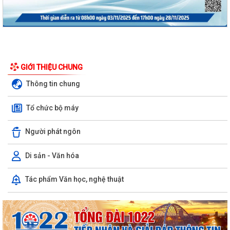
GIỚI THIỆU CHUNG
Thông tin chung
Tổ chức bộ máy
Người phát ngôn
Di sản - Văn hóa
Nghị định số 73/2026/VBHN-NĐBNNMT ngày 27/7/2026 của Bộ Nông
Tác phẩm Văn học, nghệ thuật
nghiệp và Môi trường Quy định về xử...
Quyết định số 3091/QĐ-UBND ngày 05/8/2026 của Chủ tịch UBND
thành phố về việc công bố thủ tục hành...