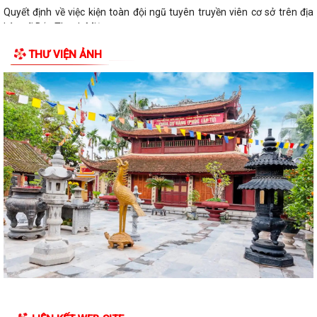
Quyết định về việc kiện toàn đội ngũ tuyên truyền viên cơ sở trên địa
bàn xã Bắc Thanh Miện
THƯ VIỆN ẢNH
Kế hoạch triển khai thực hiện Quyết định số 61/2026/QĐ-UBND ngày
22/07/2026 của UBND thành phố Hải...
Quyết định số 2944/QĐ-UBND ngày 27/07/2026 của Ủy ban nhân dân
Thành phố về việc công bố thủ tục...
Thông báo về việc công bố thủ tục hành chính nội bộ mới ban hành
thuộc phạm vi chức năng quản lý...
Không thu lệ phí đăng ký kinh doanh đối với hộ kinh doanh, hợp tác xã,
Liên hiệp Hợp tác xã
Bộ Chính trị quyết định đổi tên Ban Tuyên giáo và Dân vận Trung ương
thành Ban Tuyên giáo Trung...
UBND xã Bắc Thanh Miện tổ chức Hội nghị công bố các Quyết định về
công tác cán bộ