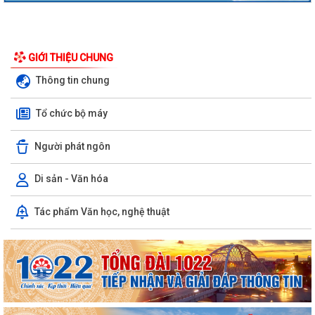
GIỚI THIỆU CHUNG
Thông tin chung
Tổ chức bộ máy
Người phát ngôn
Di sản - Văn hóa
Nghị định số 73/2026/VBHN-NĐBNNMT ngày 27/7/2026 của Bộ Nông
Tác phẩm Văn học, nghệ thuật
nghiệp và Môi trường Quy định về xử...
Quyết định số 3091/QĐ-UBND ngày 05/8/2026 của Chủ tịch UBND
thành phố về việc công bố thủ tục hành...
Quyết định số 3039/QĐ-UBND ngày 31/7/2026 của Chủ tịch UBND
thành phố về việc công bố danh mục thủ...