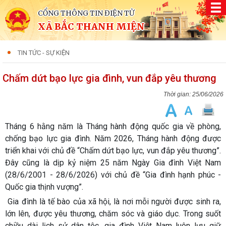
CỔNG THÔNG TIN ĐIỆN TỬ
XÃ BẮC THANH MIỆN
TIN TỨC - SỰ KIỆN
Chấm dứt bạo lực gia đình, vun đắp yêu thương
25/06/2026
Tháng 6 hằng năm là Tháng hành động quốc gia về phòng,
chống bạo lực gia đình. Năm 2026, Tháng hành động được
triển khai với chủ đề “Chấm dứt bạo lực, vun đắp yêu thương”.
Đây cũng là dịp kỷ niệm 25 năm Ngày Gia đình Việt Nam
(28/6/2001 - 28/6/2026) với chủ đề “Gia đình hạnh phúc -
Quốc gia thịnh vượng”.
Gia đình là tế bào của xã hội, là nơi mỗi người được sinh ra,
lớn lên, được yêu thương, chăm sóc và giáo dục. Trong suốt
chiều dài lịch sử dân tộc, gia đình Việt Nam luôn lưu giữ