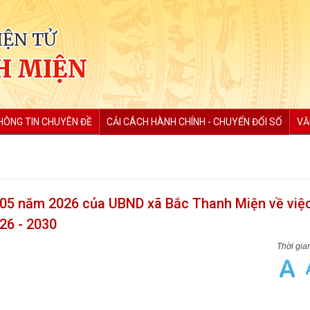
IỆN TỬ
H MIỆN
HÔNG TIN CHUYÊN ĐỀ
CẢI CÁCH HÀNH CHÍNH - CHUYỂN ĐỔI SỐ
VĂ
 05 năm 2026 của UBND xã Bắc Thanh Miện về việ
26 - 2030