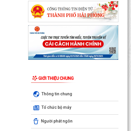
GIỚI THIỆU CHUNG
Thông tin chung
Nghị định số 73/2026/VBHN-NĐBNNMT ngày
27/7/2026 của Bộ Nông nghiệp và Môi trường
Tổ chức bộ máy
Quy định về xử...
Người phát ngôn
Quyết định số 3091/QĐ-UBND ngày 05/8/2026
của Chủ tịch UBND thành phố về việc công bố