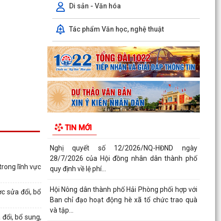
thủ tục hành...
Di sản - Văn hóa
Quyết định số 3039/QĐ-UBND ngày 31/7/2026
Tác phẩm Văn học, nghệ thuật
của Chủ tịch UBND thành phố về việc công bố
danh mục thủ...
Công văn triển khai thực hiện Nghị định số
281/2026/NĐ-CP ngày 13/7/2026 của Chính
phủ và Văn bản...
Công văn phối hợp triển khai các hoạt động
trước khi ngừng hoạt động mạng thông tin di
TIN MỚI
động công...
Nghị quyết số 12/2026/NQ-HĐND ngày
28/7/2026 của Hội đồng nhân dân thành phố
rong lĩnh vực
quy định về lệ phí...
Hội Nông dân thành phố Hải Phòng phối hợp với
c sửa đổi, bổ
Ban chỉ đạo hoạt động hè xã tổ chức trao quà
và tập...
đổi, bổ sung,