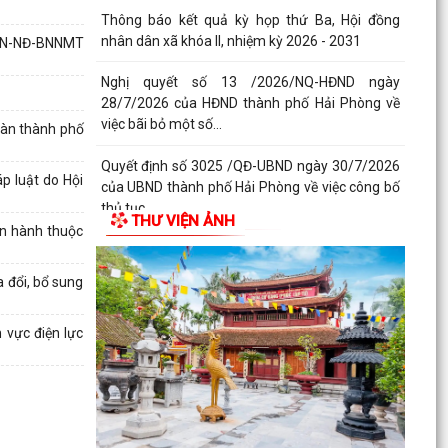
Thông báo kết quả kỳ họp thứ Ba, Hội đồng
nhân dân xã khóa II, nhiệm kỳ 2026 - 2031
BHN-NĐ-BNNMT
Nghị quyết số 13 /2026/NQ-HĐND ngày
28/7/2026 của HĐND thành phố Hải Phòng về
việc bãi bỏ một số...
bàn thành phố
Quyết định số 3025 /QĐ-UBND ngày 30/7/2026
p luật do Hội
của UBND thành phố Hải Phòng về việc công bố
thủ tục...
THƯ VIỆN ẢNH
an hành thuộc
Quyết định về việc kiện toàn đội ngũ tuyên
truyền viên cơ sở trên địa bàn xã Bắc Thanh
 đổi, bổ sung
Miện
 vực điện lực
Kế hoạch triển khai thực hiện Quyết định số
61/2026/QĐ-UBND ngày 22/07/2026 của UBND
thành phố Hải...
Quyết định số 2944/QĐ-UBND ngày 27/07/2026
của Ủy ban nhân dân Thành phố về việc công bố