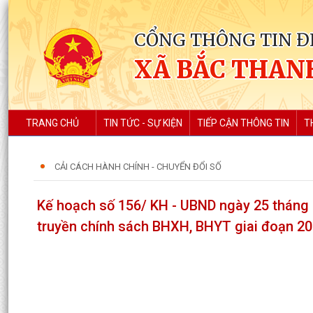
CỔNG THÔNG TIN Đ
XÃ BẮC THAN
TRANG CHỦ
TIN TỨC - SỰ KIỆN
TIẾP CẬN THÔNG TIN
T
CẢI CÁCH HÀNH CHÍNH - CHUYỂN ĐỔI SỐ
Kế hoạch số 156/ KH - UBND ngày 25 tháng
truyền chính sách BHXH, BHYT giai đoạn 20