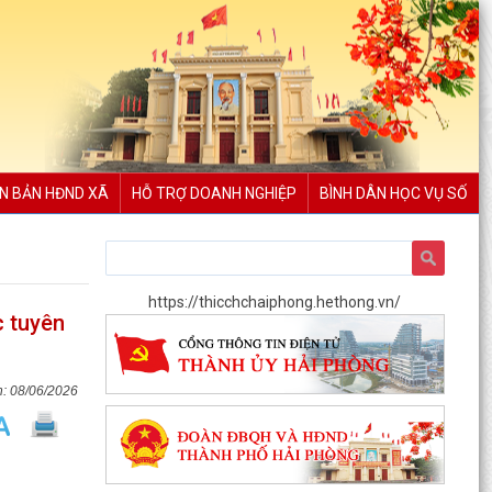
N BẢN HĐND XÃ
HỖ TRỢ DOANH NGHIỆP
BÌNH DÂN HỌC VỤ SỐ
https://thicchchaiphong.hethong.vn/
c tuyên
08/06/2026