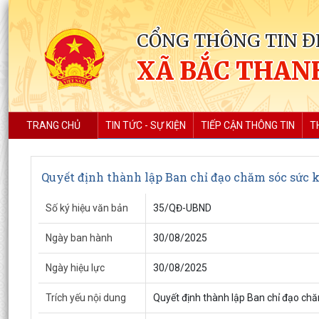
CỔNG THÔNG TIN Đ
XÃ BẮC THAN
TRANG CHỦ
TIN TỨC - SỰ KIỆN
TIẾP CẬN THÔNG TIN
T
Quyết định thành lập Ban chỉ đạo chăm sóc sức
Số ký hiệu văn bản
35/QĐ-UBND
Ngày ban hành
30/08/2025
Ngày hiệu lực
30/08/2025
Trích yếu nội dung
Quyết định thành lập Ban chỉ đạo c