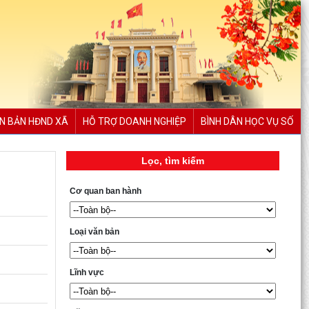
N BẢN HĐND XÃ
HỖ TRỢ DOANH NGHIỆP
BÌNH DÂN HỌC VỤ SỐ
Lọc, tìm kiếm
Cơ quan ban hành
Loại văn bản
Lĩnh vực