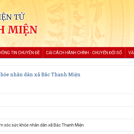
IỆN TỬ
H MIỆN
HÔNG TIN CHUYÊN ĐỀ
CẢI CÁCH HÀNH CHÍNH - CHUYỂN ĐỔI SỐ
VĂ
 khỏe nhân dân xã Bắc Thanh Miện
hăm sóc sức khỏe nhân dân xã Bắc Thanh Miện