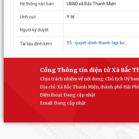
Hệ thống văn bản
UBND xã Bắc Thanh Miện
Lĩnh vực
Y tế
Người ký duyệt
35.-quyet-dinh-thanh-lap-bcd-cssknd.signed638960309256087206.pdf
Tài liệu đính kèm
Cổng Thông tin điện tử Xã Bắc 
Chịu trách nhiệm về nội dung: Chủ tịch Uỷ b
Địa chỉ: Xã Bắc Thanh Miện, thành phố Hải P
Điện thoại: Đang cập nhật
Email:
Đang cập nhật